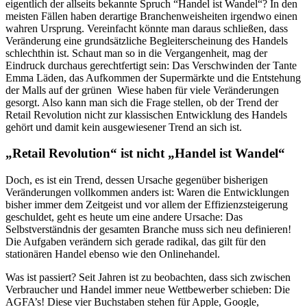
eigentlich der allseits bekannte Spruch “Handel ist Wandel“? In den
meisten Fällen haben derartige Branchenweisheiten irgendwo einen
wahren Ursprung. Vereinfacht könnte man daraus schließen, dass
Veränderung eine grundsätzliche Begleiterscheinung des Handels
schlechthin ist. Schaut man so in die Vergangenheit, mag der
Eindruck durchaus gerechtfertigt sein: Das Verschwinden der Tante
Emma Läden, das Aufkommen der Supermärkte und die Entstehung
der Malls auf der grünen Wiese haben für viele Veränderungen
gesorgt. Also kann man sich die Frage stellen, ob der Trend der
Retail Revolution nicht zur klassischen Entwicklung des Handels
gehört und damit kein ausgewiesener Trend an sich ist.
„Retail Revolution“ ist nicht „Handel ist Wandel“
Doch, es ist ein Trend, dessen Ursache gegenüber bisherigen
Veränderungen vollkommen anders ist: Waren die Entwicklungen
bisher immer dem Zeitgeist und vor allem der Effizienzsteigerung
geschuldet, geht es heute um eine andere Ursache: Das
Selbstverständnis der gesamten Branche muss sich neu definieren!
Die Aufgaben verändern sich gerade radikal, das gilt für den
stationären Handel ebenso wie den Onlinehandel.
Was ist passiert? Seit Jahren ist zu beobachten, dass sich zwischen
Verbraucher und Handel immer neue Wettbewerber schieben: Die
AGFA’s! Diese vier Buchstaben stehen für Apple, Google,