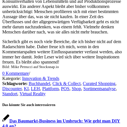
Konsumverhalten von Lebensmitteln und auf Produktionsprozesse
auswirkt. Ein anderer Aspekt bleibt aber bisher vollkommen
unberücksichtigt: Menschen profilieren sich mit einer bestimmten
Aussage über das, was sie nicht kaufen. In einer Zeit des
Überflusses und der allgegenwärtigen Verfügbarkeit geht es nicht
mehr darum nachzudenken, was einem fehlt. Vielmehr denken
Menschen darüber nach, was sie alles nicht mehr brauchen.
Sicherlich gibt es noch viele Bereiche, die ich bisher nicht auf dem
Radarschirm habe. Daher freue ich mich, wenn in den
Kommentarspalten weitere Einflussparameter verfasst werden, also
immer her damit. Jeder Leser wird sich über weitere Inspirationen
freuen. Es bleibt also spannend!
Bild: Mike Petrucci auf Stocksnap.io
0 Kommentare
/
Kategorie:
Innovation & Trends
Schlagworte:
Buchhandel
,
Click & Collect
,
Curated Shopping
,
Discounter
,
KI
,
LEH
,
Plattform
,
POS
,
Shop
,
Sortimentsanalyse
,
Standort
,
Virtual Reality
Das könnte Sie auch interessieren
Das Baumarkt-Business im Umbruch: Wie geht man DIY
4.0 an?