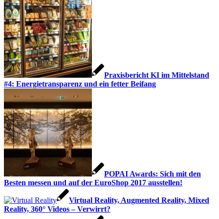
Praxisbericht KI im Mittelstand
#4: Energietransparenz und ein fetter Beifang
POPAI Awards: Sich mit den
Besten messen und auf der EuroShop 2017 ausstellen!
Virtual Reality, Augmented Reality, Mixed
Reality, 360° Videos – Verwirrt?