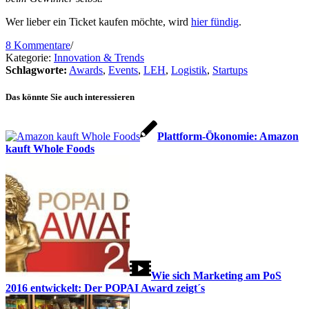
Wer lieber ein Ticket kaufen möchte, wird
hier fündig
.
8 Kommentare
/
Kategorie:
Innovation & Trends
Schlagworte:
Awards
,
Events
,
LEH
,
Logistik
,
Startups
Das könnte Sie auch interessieren
Plattform-Ökonomie: Amazon
kauft Whole Foods
Wie sich Marketing am PoS
2016 entwickelt: Der POPAI Award zeigt´s