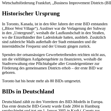
Wirtschaftsförderung Frankfurt, „Business Improvement Districts (B
Historischer Ursprung
In Toronto, Kanada, ist in den 60er Jahren der erste BID entstanden
(„Bloor West Village“). Auslöser war die Verlagerung der Subway
in den „Untergrund“, weshalb die Laufkundschaft in den Straßen,
wo die Einzelhändler ihre Ladenlokale hatten, ausblieb. Zusätzlich
sind zahlreiche Malls außerhalb der Stadt entstanden und die
innerstädtische Frequenz und der Umsatz gingen zurück.
Spenden der ortsansässigen Gewerbetreibenden reichten nicht aus,
um die vielfältigen Aufgabengebiete zu finanzieren, weshalb die
Stadtverwaltung eine Pflichtabgabe aller Grundeigentümer zur
Förderung des gemeinsamen Districts erhob – der erste BID war
geboren.
Toronto hat bis heute mehr als 80 BIDs umgesetzt.
BIDs in Deutschland
Deutschland zählt zu den Vorreitern des BID-Modells in Europa.
Das erste deutsche BID-Gesetz wurde Ende 2004 in Hamburg
verabschiedet und trat am 1. Januar 2005 in Kraft („Gesetz zur