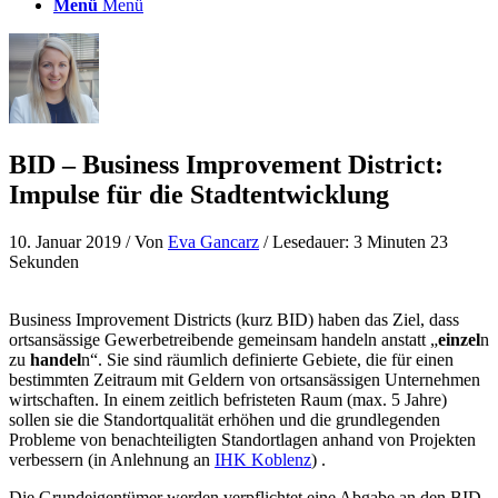
Menü
Menü
BID – Business Improvement District:
Impulse für die Stadtentwicklung
10. Januar 2019
/ Von
Eva Gancarz
/ Lesedauer: 3 Minuten 23
Sekunden
Business Improvement Districts (kurz BID) haben das Ziel, dass
ortsansässige Gewerbetreibende gemeinsam handeln anstatt „
einzel
n
zu
handel
n“. Sie sind räumlich definierte Gebiete, die für einen
bestimmten Zeitraum mit Geldern von ortsansässigen Unternehmen
wirtschaften. In einem zeitlich befristeten Raum (max. 5 Jahre)
sollen sie die Standortqualität erhöhen und die grundlegenden
Probleme von benachteiligten Standortlagen anhand von Projekten
verbessern (in Anlehnung an
IHK Koblenz
) .
Die Grundeigentümer werden verpflichtet eine Abgabe an den BID-