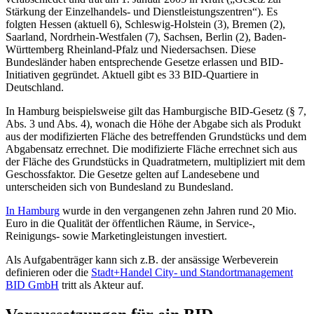
Stärkung der Einzelhandels- und Dienstleistungszentren“). Es
folgten Hessen (aktuell 6), Schleswig-Holstein (3), Bremen (2),
Saarland, Nordrhein-Westfalen (7), Sachsen, Berlin (2), Baden-
Württemberg Rheinland-Pfalz und Niedersachsen. Diese
Bundesländer haben entsprechende Gesetze erlassen und BID-
Initiativen gegründet. Aktuell gibt es 33 BID-Quartiere in
Deutschland.
In Hamburg beispielsweise gilt das Hamburgische BID-Gesetz (§ 7,
Abs. 3 und Abs. 4), wonach die Höhe der Abgabe sich als Produkt
aus der modifizierten Fläche des betreffenden Grundstücks und dem
Abgabensatz errechnet. Die modifizierte Fläche errechnet sich aus
der Fläche des Grundstücks in Quadratmetern, multipliziert mit dem
Geschossfaktor. Die Gesetze gelten auf Landesebene und
unterscheiden sich von Bundesland zu Bundesland.
In Hamburg
wurde in den vergangenen zehn Jahren rund 20 Mio.
Euro in die Qualität der öffentlichen Räume, in Service-,
Reinigungs- sowie Marketingleistungen investiert.
Als Aufgabenträger kann sich z.B. der ansässige Werbeverein
definieren oder die
Stadt+Handel City- und Standortmanagement
BID GmbH
tritt als Akteur auf.