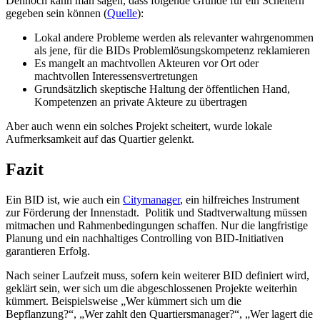
Dennoch kann man sagen, dass folgende Gründe für ein Scheitern
gegeben sein können (
Quelle
):
Lokal andere Probleme werden als relevanter wahrgenommen
als jene, für die BIDs Problemlösungskompetenz reklamieren
Es mangelt an machtvollen Akteuren vor Ort oder
machtvollen Interessensvertretungen
Grundsätzlich skeptische Haltung der öffentlichen Hand,
Kompetenzen an private Akteure zu übertragen
Aber auch wenn ein solches Projekt scheitert, wurde lokale
Aufmerksamkeit auf das Quartier gelenkt.
Fazit
Ein BID ist, wie auch ein
Citymanager
, ein hilfreiches Instrument
zur Förderung der Innenstadt. Politik und Stadtverwaltung müssen
mitmachen und Rahmenbedingungen schaffen. Nur die langfristige
Planung und ein nachhaltiges Controlling von BID-Initiativen
garantieren Erfolg.
Nach seiner Laufzeit muss, sofern kein weiterer BID definiert wird,
geklärt sein, wer sich um die abgeschlossenen Projekte weiterhin
kümmert. Beispielsweise „Wer kümmert sich um die
Bepflanzung?“, „Wer zahlt den Quartiersmanager?“, „Wer lagert die