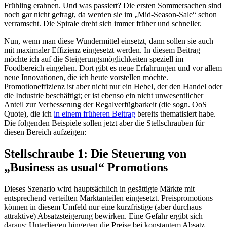
Frühling erahnen. Und was passiert? Die ersten Sommersachen sind
noch gar nicht gefragt, da werden sie im „Mid-Season-Sale“ schon
verramscht. Die Spirale dreht sich immer früher und schneller.
Nun, wenn man diese Wundermittel einsetzt, dann sollen sie auch
mit maximaler Effizienz eingesetzt werden. In diesem Beitrag
möchte ich auf die Steigerungsmöglichkeiten speziell im
Foodbereich eingehen. Dort gibt es neue Erfahrungen und vor allem
neue Innovationen, die ich heute vorstellen möchte.
Promotioneffizienz ist aber nicht nur ein Hebel, der den Handel oder
die Industrie beschäftigt; er ist ebenso ein nicht unwesentlicher
Anteil zur Verbesserung der Regalverfügbarkeit (die sogn. OoS
Quote), die ich
in einem früheren Beitrag
bereits thematisiert habe.
Die folgenden Beispiele sollen jetzt aber die Stellschrauben für
diesen Bereich aufzeigen:
Stellschraube 1: Die Steuerung von
„Business as usual“ Promotions
Dieses Szenario wird hauptsächlich in gesättigte Märkte mit
entsprechend verteilten Marktanteilen eingesetzt. Preispromotions
können in diesem Umfeld nur eine kurzfristige (aber durchaus
attraktive) Absatzsteigerung bewirken. Eine Gefahr ergibt sich
daraus: Unterliegen hingegen die Preise bei konstantem Absatz