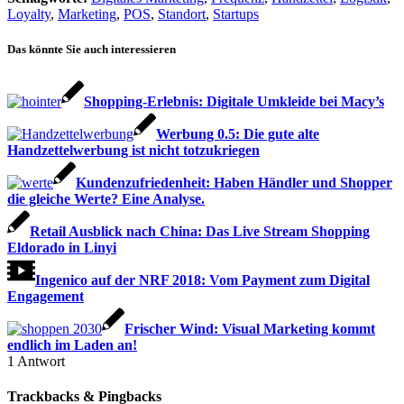
Loyalty
,
Marketing
,
POS
,
Standort
,
Startups
Das könnte Sie auch interessieren
Shopping-Erlebnis: Digitale Umkleide bei Macy’s
Werbung 0.5: Die gute alte
Handzettelwerbung ist nicht totzukriegen
Kundenzufriedenheit: Haben Händler und Shopper
die gleiche Werte? Eine Analyse.
Retail Ausblick nach China: Das Live Stream Shopping
Eldorado in Linyi
Ingenico auf der NRF 2018: Vom Payment zum Digital
Engagement
Frischer Wind: Visual Marketing kommt
endlich im Laden an!
1
Antwort
Trackbacks & Pingbacks