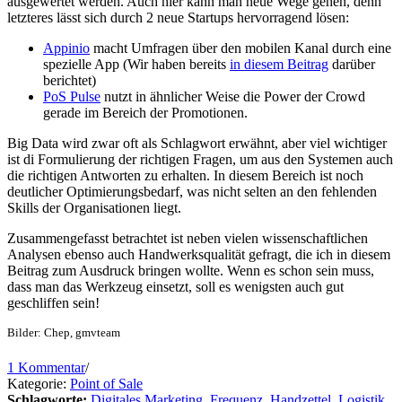
ausgewertet werden. Auch hier kann man neue Wege gehen, denn
letzteres lässt sich durch 2 neue Startups hervorragend lösen:
Appinio
macht Umfragen über den mobilen Kanal durch eine
spezielle App (Wir haben bereits
in diesem Beitrag
darüber
berichtet)
PoS Pulse
nutzt in ähnlicher Weise die Power der Crowd
gerade im Bereich der Promotionen.
Big Data wird zwar oft als Schlagwort erwähnt, aber viel wichtiger
ist di Formulierung der richtigen Fragen, um aus den Systemen auch
die richtigen Antworten zu erhalten. In diesem Bereich ist noch
deutlicher Optimierungsbedarf, was nicht selten an den fehlenden
Skills der Organisationen liegt.
Zusammengefasst betrachtet ist neben vielen wissenschaftlichen
Analysen ebenso auch Handwerksqualität gefragt, die ich in diesem
Beitrag zum Ausdruck bringen wollte. Wenn es schon sein muss,
dass man das Werkzeug einsetzt, soll es wenigsten auch gut
geschliffen sein!
Bilder: Chep, gmvteam
1 Kommentar
/
Kategorie:
Point of Sale
Schlagworte:
Digitales Marketing
,
Frequenz
,
Handzettel
,
Logistik
,