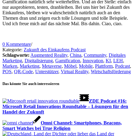
Gamification natürlich sehr weiterhelfen. Und an der Stelle: einfach
nur ausprobieren, testen, dranbleiben. Bei uns hier bei Zukunft des
Einkaufens, bleiben wir wahrscheinlich natürlich auch an den
Themen dran und zeigen euch tolle Lösungen und tolle Beispiele.
Und ich freue mich auf das nächste Mal. Bis dahin. Ciao, ciao.
0 Kommentare
/
Kategorie:
Zukunft des Einkaufens Podcast
Schlagworte:
Augmented Reality
,
China
,
Community
,
Digitales
Marketing
,
Digitalisierung
,
Gamification
,
Innovation
,
KI
,
LEH
,
Marken
,
Marketing
,
Metaverse
,
Möbel
,
Mobile
,
Plattform
,
Podcast
,
POS
,
QR-Code
,
Unterstützer
,
Virtual Reality
,
Wirtschaftsförderung
Das könnte Sie auch interessieren
ZDE Podcast #16:
Microsoft Retail Innovations Roundtable – Lösungen für den
Handel der Zukunft
Omni Channel: Smartphones, Beacons,
Smart Watches bei True Religion