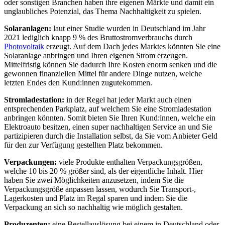
oder sonstigen Branchen haben ihre eigenen Märkte und damit ein
unglaubliches Potenzial, das Thema Nachhaltigkeit zu spielen.
Solaranlagen:
laut einer Studie wurden in Deutschland im Jahr
2021 lediglich knapp 9 % des Bruttostromverbrauchs durch
Photovoltaik
erzeugt. Auf dem Dach jedes Marktes könnten Sie eine
Solaranlage anbringen und Ihren eigenen Strom erzeugen.
Mittelfristig können Sie dadurch Ihre Kosten enorm senken und die
gewonnen finanziellen Mittel für andere Dinge nutzen, welche
letzten Endes den Kund:innen zugutekommen.
Stromladestation:
in der Regel hat jeder Markt auch einen
entsprechenden Parkplatz, auf welchem Sie eine Stromladestation
anbringen könnten. Somit bieten Sie Ihren Kund:innen, welche ein
Elektroauto besitzen, einen super nachhaltigen Service an und Sie
partizipieren durch die Installation selbst, da Sie vom Anbieter Geld
für den zur Verfügung gestellten Platz bekommen.
Verpackungen:
viele Produkte enthalten Verpackungsgrößen,
welche 10 bis 20 % größer sind, als der eigentliche Inhalt. Hier
haben Sie zwei Möglichkeiten anzusetzen, indem Sie die
Verpackungsgröße anpassen lassen, wodurch Sie Transport-,
Lagerkosten und Platz im Regal sparen und indem Sie die
Verpackung an sich so nachhaltig wie möglich gestalten.
Produzenten:
eine Bestellauslösung bei einem in Deutschland oder