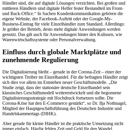
Händler sind, die auf digitale Lösungen verzichten. Bei großen und
mittleren Händlern sind digitale Helfer fester Bestandteil im Front-
und Back-Office.“ In Sachen Kundenkommunikation gehören die
eigene Website, der Facebook-Auftritt oder der Google-My-
Business-Eintrag für viele Einzelhändler zum Standard. Allerdings:
Je größer der Betrieb, desto mehr digitale Anwendungen werden
genutzt. Das gilt auch für Anwendungen hinter den Kulissen, wie
Warenwirtschaftssysteme oder Personalverwaltung.
Einfluss durch globale Marktplätze und
zunehmende Regulierung
Die Digitalisierung bleibt – gerade in der Corona-Zeit – einer der
wichtigsten Treiber im Einzel­handel. Für die befragten Händler zeigt
sich dies vor allem im Entstehen neuer Geschäfts­modelle. „Die
Studie zeigt, dass der stationäre deutsche Einzelhandel sein
klassisches Geschäftsmodell weiterentwickelt und die begonnene
Digitalisierungsstrategie mit Hochdruck fortsetzen sollte. Die
Corona-Krise hat den E-Commerce gestärkt“, so Dr. Ilja Nothnagel,
Mit­glied der Hauptgeschäftsführung des Deutschen Industrie und
Handelskammertags (DIHK).
Aber gerade für kleine Händler ist die praktische Umsetzung nicht
immer einfach. Häufig fehlen Zeit und Geld für den Wandel.