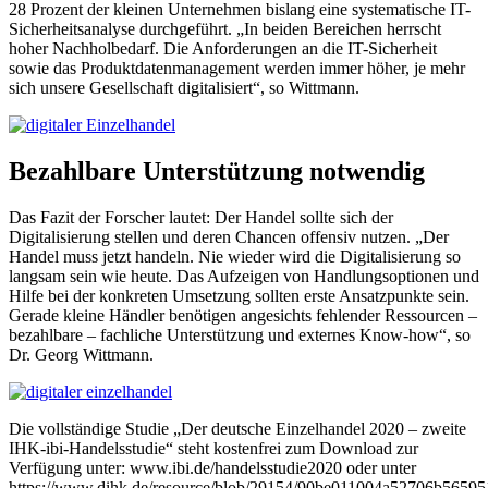
28 Prozent der kleinen Unternehmen bislang eine systematische IT-
Sicherheitsanalyse durchgeführt. „In beiden Bereichen herrscht
hoher Nachholbedarf. Die Anforderungen an die IT-Sicherheit
sowie das Produktdatenmanagement werden immer höher, je mehr
sich unsere Gesellschaft digitalisiert“, so Wittmann.
Bezahlbare Unterstützung notwendig
Das Fazit der Forscher lautet: Der Handel sollte sich der
Digitalisierung stellen und deren Chancen offensiv nutzen. „Der
Handel muss jetzt handeln. Nie wieder wird die Digitalisierung so
langsam sein wie heute. Das Aufzeigen von Handlungsoptionen und
Hilfe bei der konkreten Umsetzung sollten erste Ansatzpunkte sein.
Gerade kleine Händler benötigen angesichts fehlender Ressourcen –
bezahlbare – fachliche Unterstützung und externes Know-how“, so
Dr. Georg Wittmann.
Die vollständige Studie „Der deutsche Einzelhandel 2020 – zweite
IHK-ibi-Handelsstudie“ steht kostenfrei zum Download zur
Verfügung unter: www.ibi.de/handelsstudie2020 oder unter
https://www.dihk.de/resource/blob/29154/90be011004a52706b56595