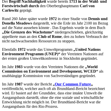
Der
Begriff Nachhaltigkeit
wurde bereits
1713 in der Wald- und
Forstwirtschaft durch
den Oberberghauptmann
Carl von
Carlowitz
geprägt.
Rund 260 Jahre später wurde
1972
in einer Studie von
Dennis und
Donella Meadows
dargestellt, wie die Erde im Jahr 2100 im Bezug
auf die Natur aussehen könnte . Das Ergebnis wurde in dem Buch
„Die Grenzen des Wachstums“
niedergeschrieben, gleichzeitig
appellierte man an den
Club of Rome
, den zu hohen Verbrauch der
nicht nachwachsenden Ressourcen zu stoppen.
Ebenfalls
1972
wurde das Umweltprogramm
„United Nations
Environment Programm (UNEP)“
der Vereinten Nationen auf
der ersten großen Umweltkonferenz in Stockholm gegründet.
Im Jahr
1983
wurde von den Vereinten Nationen die
„World
Commission on Environment and Development, WCED“
als
unabhängige Kommission von Sachverständigen gegründet.
Im Jahr
1987
wurde der Bericht
„
Our Common Future
„
veröffentlicht, welcher auch oft als Brundtland-Bericht bezeichnet
wird. Er basiert auf der Grundidee, dass eine intakte Umwelt die
Ausgangsbasis darstellt, ohne die eine soziale und wirtschaftliche
Entwicklung nicht möglich ist. Der Brundtland-Bericht war die
Ausgangsbasis für den Rio-Prozess.