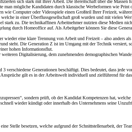
ifizierten sich stark mit Ihrer Arbeit. Die Bereitschaft über die Massen
nte man mögliche Kandidaten durch klassische Werbeformen wie Print o
 wie Computer oder Videospiele einen Großteil Ihrer Freizeit, während
 welche in einer Überflussgesellschaft groß wurden und mit vielen Wer
el stark zu. Die technikaffinen Arbeitnehmer nutzten diese Medien nic
egelung durch Homeoffice auf. Als Arbeitgeber können Sie diese Genera
ter wieder eine klare Trennung von Arbeit und Freizeit – also anders a
rund steht. Die Generation Z ist im Umgang mit der Technik versiert, 
einer hohen Informationsflut.
der weiteren Digitalisierung, dem zunehmenden demographischen Wandel 
nd 3 verschiedene Generationen beschäftigt. Dies bedeutet, dass jede 
prüche gilt es in der Arbeitswelt individuell und zielführend für da
nzupressen“, sondern prüft, ob der Kandidat Kompetenzen hat, welche
er schnell wieder kündigt oder innerhalb des Unternehmens seine Unzufri
eine Stelle besetzen, welche aufgrund der Schnittstellenarbeit, der Tea