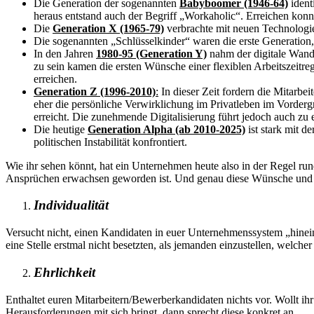
Die Generation der sogenannten
Babyboomer (1946-64)
ident
heraus entstand auch der Begriff „Workaholic“. Erreichen kon
Die
Generation X (1965-79)
verbrachte mit neuen Technologien
Die sogenannten „Schlüsselkinder“ waren die erste Generation,
In den Jahren
1980-95 (Generation Y)
nahm der digitale Wand
zu sein kamen die ersten Wünsche einer flexiblen Arbeitszeitr
erreichen.
Generation Z (1996-2010)
:
In dieser Zeit fordern die Mitarbei
eher die persönliche Verwirklichung im Privatleben im Vorderg
erreicht. Die zunehmende Digitalisierung führt jedoch auch zu 
Die heutige
Generation Alpha (ab 2010-2025)
ist stark mit 
politischen Instabilität konfrontiert.
Wie ihr sehen könnt, hat ein Unternehmen heute also in der Regel ru
Ansprüchen erwachsen geworden ist. Und genau diese Wünsche und Ans
Individualität
Versucht nicht, einen Kandidaten in euer Unternehmenssystem „hinei
eine Stelle erstmal nicht besetzten, als jemanden einzustellen, welch
Ehrlichkeit
Enthaltet euren Mitarbeitern/Bewerberkandidaten nichts vor. Wollt ihr 
Herausforderungen mit sich bringt, dann sprecht diese konkret an.