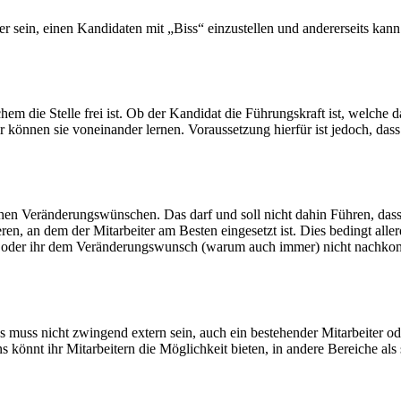
 sein, einen Kandidaten mit „Biss“ einzustellen und andererseits kan
chem die Stelle frei ist. Ob der Kandidat die Führungskraft ist, welche
hr können sie voneinander lernen. Voraussetzung hierfür ist jedoch, das
chen Veränderungswünschen. Das darf und soll nicht dahin Führen, das
en, an dem der Mitarbeiter am Besten eingesetzt ist. Dies bedingt aller
in oder ihr dem Veränderungswunsch (warum auch immer) nicht nachkomm
es muss nicht zwingend extern sein, auch ein bestehender Mitarbeiter od
önnt ihr Mitarbeitern die Möglichkeit bieten, in andere Bereiche als 