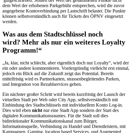
gutgeschrieben. Sollten der Wert der gesammelten Punkte nicht
dem Wert der erhobenen Parkgebühr entsprechen, wird die zuvor
angegebene Kontoverbindung per Lastschrift belastet. Die Punkte
können selbstverständlich auch für Tickets des ÖPNV eingesetzt
werden.
Was aus dem Stadtschlüssel noch
wird? Mehr als nur ein weiteres Loyalty
Programm!“
„Ja, klar, nicht schlecht, aber eigentlich doch nur Loyalty“, wird der
ein oder andere kommentieren. Vordergründig vielleicht erst einmal,
jedoch ein Blick auf die Zukunft zeigt das Potential. Bereits
mittelfristig wird es Partnerkarten, strassenbegleitendes Parken,
und Integration von Bezahlservices geben.
Ein nächster großer Schritt wird bereits kurzfristig der Launch der
virtuellen Stadt per Web oder City App, selbstverständlich mit
Einbindung des Stadtschlüssels mit individuellem Konto Log-in.
Dies wird eben
nicht
nur eine Stadt App sondern der Start des
digitalen Kommunikationsraumes. Für die Stadt soll dies
bidirektionaler Kommunikationskanal zum Bürger,
Informationsquelle, Verbindung zu Handel und Dienstleistern, mit
Kampagnen, Gaming, location based Services, und Augmented