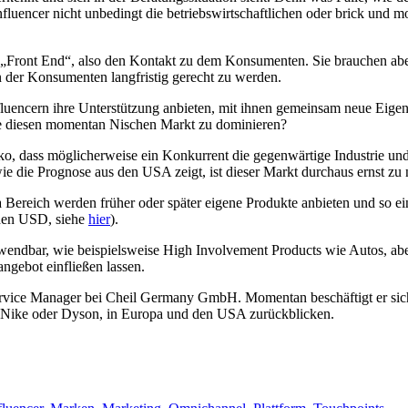
uencer nicht unbedingt die betriebswirtschaftlichen oder brick und mor
s „Front End“, also den Kontakt zu dem Konsumenten. Sie brauchen ab
der Konsumenten langfristig gerecht zu werden.
fluencern ihre Unterstützung anbieten, mit ihnen gemeinsam neue Eige
e diesen momentan Nischen Markt zu dominieren?
iko, dass möglicherweise ein Konkurrent die gegenwärtige Industrie u
 die Prognose aus den USA zeigt, ist dieser Markt durchaus ernst zu
 Bereich werden früher oder später eigene Produkte anbieten und so e
rden USD, siehe
hier
).
anwendbar, wie beispielsweise High Involvement Products wie Autos, abe
ngebot einfließen lassen.
ervice Manager bei Cheil Germany GmbH. Momentan beschäftigt er sich
 Nike oder Dyson, in Europa und den USA zurückblicken.