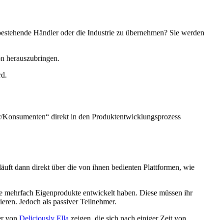
 bestehende Händler oder die Industrie zu übernehmen? Sie werden
on herauszubringen.
rd.
r/Konsumenten“ direkt in den Produktentwicklungsprozess
läuft dann direkt über die von ihnen bedienten Plattformen, wie
ie mehrfach Eigenprodukte entwickelt haben. Diese müssen ihr
eren. Jedoch als passiver Teilnehmer.
der von
Deliciously Ella
zeigen, die sich nach einiger Zeit von