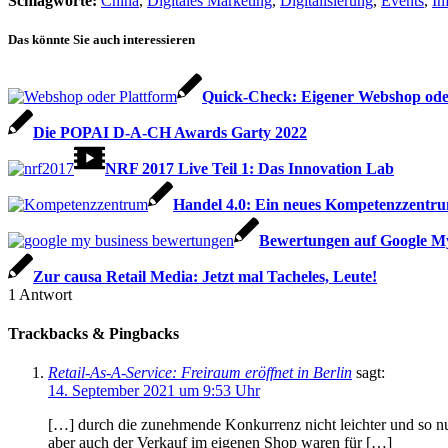
Schlagworte:
China
,
Digitales Marketing
,
Digitalisierung
,
Events
,
In
Das könnte Sie auch interessieren
Quick-Check: Eigener Webshop ode
Die POPAI D-A-CH Awards Garty 2022
NRF 2017 Live Teil 1: Das Innovation Lab
Handel 4.0: Ein neues Kompetenzzentrum
Bewertungen auf Google My
Zur causa Retail Media: Jetzt mal Tacheles, Leute!
1
Antwort
Trackbacks & Pingbacks
Retail-As-A-Service: Freiraum eröffnet in Berlin
sagt:
14. September 2021 um 9:53 Uhr
[…] durch die zunehmende Konkurrenz nicht leichter und so nut
aber auch der Verkauf im eigenen Shop waren für […]