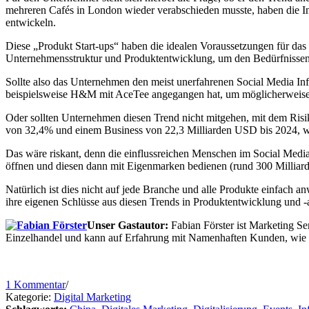
mehreren Cafés in London wieder verabschieden musste, haben die Infl
entwickeln.
Diese „Produkt Start-ups“ haben die idealen Voraussetzungen für da
Unternehmensstruktur und Produktentwicklung, um den Bedürfnissen 
Sollte also das Unternehmen den meist unerfahrenen Social Media In
beispielsweise H&M mit AceTee angegangen hat, um möglicherweis
Oder sollten Unternehmen diesen Trend nicht mitgehen, mit dem Ris
von 32,4% und einem Business von 22,3 Milliarden USD bis 2024, wie
Das wäre riskant, denn die einflussreichen Menschen im Social Media
öffnen und diesen dann mit Eigenmarken bedienen (rund 300 Millia
Natürlich ist dies nicht auf jede Branche und alle Produkte einfach 
ihre eigenen Schlüsse aus diesen Trends in Produktentwicklung und -a
Unser Gastautor:
Fabian Förster ist Marketing S
Einzelhandel und kann auf Erfahrung mit Namenhaften Kunden, wie
1 Kommentar
/
Kategorie:
Digital Marketing