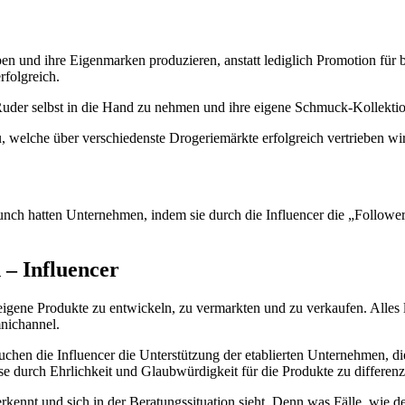
ben und ihre Eigenmarken produzieren, anstatt lediglich Promotion für
rfolgreich.
s Ruder selbst in die Hand zu nehmen und ihre eigene Schmuck-Kollekti
, welche über verschiedenste Drogeriemärkte erfolgreich vertrieben wi
ch hatten Unternehmen, indem sie durch die Influencer die „Followe
 – Influencer
, eigene Produkte zu entwickeln, zu vermarkten und zu verkaufen. Alles 
nichannel.
chen die Influencer die Unterstützung der etablierten Unternehmen, d
e durch Ehrlichkeit und Glaubwürdigkeit für die Produkte zu differenzi
erkennt und sich in der Beratungssituation sieht. Denn was Fälle, wie 