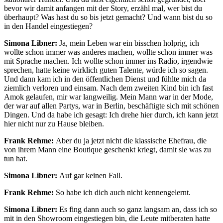
bevor wir damit anfangen mit der Story, erzähl mal, wer bist du
überhaupt? Was hast du so bis jetzt gemacht? Und wann bist du so
in den Handel eingestiegen?
Simona Libner:
Ja, mein Leben war ein bisschen holprig, ich
wollte schon immer was anderes machen, wollte schon immer was
mit Sprache machen. Ich wollte schon immer ins Radio, irgendwie
sprechen, hatte keine wirklich guten Talente, würde ich so sagen.
Und dann kam ich in den öffentlichen Dienst und fühlte mich da
ziemlich verloren und einsam. Nach dem zweiten Kind bin ich fast
Amok gelaufen, mir war langweilig. Mein Mann war in der Mode,
der war auf allen Partys, war in Berlin, beschäftigte sich mit schönen
Dingen. Und da habe ich gesagt: Ich drehe hier durch, ich kann jetzt
hier nicht nur zu Hause bleiben.
Frank Rehme:
Aber du ja jetzt nicht die klassische Ehefrau, die
von ihrem Mann eine Boutique geschenkt kriegt, damit sie was zu
tun hat.
Simona Libner:
Auf gar keinen Fall.
Frank Rehme:
So habe ich dich auch nicht kennengelernt.
Simona Libner:
Es fing dann auch so ganz langsam an, dass ich so
mit in den Showroom eingestiegen bin, die Leute mitberaten hatte