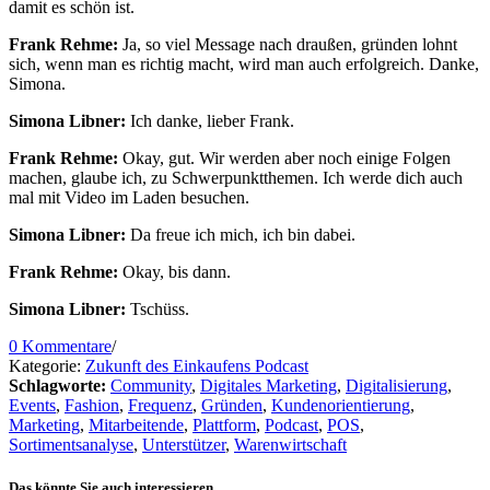
damit es schön ist.
Frank Rehme:
Ja, so viel Message nach draußen, gründen lohnt
sich, wenn man es richtig macht, wird man auch erfolgreich. Danke,
Simona.
Simona Libner:
Ich danke, lieber Frank.
Frank Rehme:
Okay, gut. Wir werden aber noch einige Folgen
machen, glaube ich, zu Schwerpunktthemen. Ich werde dich auch
mal mit Video im Laden besuchen.
Simona Libner:
Da freue ich mich, ich bin dabei.
Frank Rehme:
Okay, bis dann.
Simona Libner:
Tschüss.
0 Kommentare
/
Kategorie:
Zukunft des Einkaufens Podcast
Schlagworte:
Community
,
Digitales Marketing
,
Digitalisierung
,
Events
,
Fashion
,
Frequenz
,
Gründen
,
Kundenorientierung
,
Marketing
,
Mitarbeitende
,
Plattform
,
Podcast
,
POS
,
Sortimentsanalyse
,
Unterstützer
,
Warenwirtschaft
Das könnte Sie auch interessieren