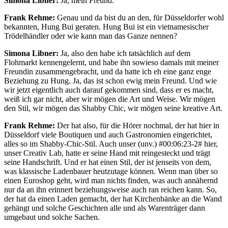
Simona Libner:
Ja, mein Freund.
Frank Rehme:
Genau und da bist du an den, für Düsseldorfer wohl
bekannten, Hung Bui geraten. Hung Bui ist ein vietnamesischer
Trödelhändler oder wie kann man das Ganze nennen?
Simona Libner:
Ja, also den habe ich tatsächlich auf dem
Flohmarkt kennengelernt, und habe ihn sowieso damals mit meiner
Freundin zusammengebracht, und da hatte ich eh eine ganz enge
Beziehung zu Hung. Ja, das ist schon ewig mein Freund. Und wie
wir jetzt eigentlich auch darauf gekommen sind, dass er es macht,
weiß ich gar nicht, aber wir mögen die Art und Weise. Wir mögen
den Stil, wir mögen das Shabby Chic, wir mögen seine kreative Art.
Frank Rehme:
Der hat also, für die Hörer nochmal, der hat hier in
Düsseldorf viele Boutiquen und auch Gastronomien eingerichtet,
alles so im Shabby-Chic-Stil. Auch unser (unv.) #00:06:23-2# hier,
unser Creativ Lab, hatte er seine Hand mit reingesteckt und trägt
seine Handschrift. Und er hat einen Stil, der ist jenseits von dem,
was klassische Ladenbauer heutzutage können. Wenn man über so
einen Euroshop geht, wird man nichts finden, was auch annähernd
nur da an ihn erinnert beziehungsweise auch ran reichen kann. So,
der hat da einen Laden gemacht, der hat Kirchenbänke an die Wand
gehängt und solche Geschichten alle und als Warenträger dann
umgebaut und solche Sachen.