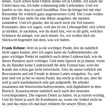
denke. Auch schon beim Ordern denke ich in Outfits. Ich kaufe die
Gürtel dazu ein, ich habe wahnsinnig tolle Lieferanten. Und wir
kaufen so ein, dass es auch bezahlbar. Also du kriegst bei mir eine
Riesentüte für wirklich ganz angemessenes Geld. Die Leute wollen
keine 400 Euro mehr für eine Bluse ausgeben, die meisten
zumindest. Und ich glaube, das ist auch noch ein Teil unseres
Konzeptes, dass wir sagen, weil das ist ein Lebensgefühl, sich schön
zu kleiden. Je nachdem, wie du drauf bist, wie es dir geht, welchen
Schmuck du anlegst, wie auch immer. So, wir wollen dich ein
Stückweit begeistert mit dem, was wir haben.
Frank Rehme:
Jetzt ist ja ein wichtiger Punkt, den du natürlich
nicht sagen kannst, aber ich sagen kann als Außenstehender, ein
ganz wichtiger Punkt ist natürlich auch deine Leidenschaft, wie du
dieses Business auch verfolgst. Und mein Spruch ist ja immer, wenn
du als Händler keine Leidenschaft für dein Format hast, wird der
Kunde das schon gar nicht entwickeln. Also du musst wirklich mit
Bewusstsein und mit Freude in deinen Laden reingehen. So, und
jetzt sind wir ja bei so einem Punkt, das reicht ja nicht aus, aber ihr
seid ja auch kaufmännisch sehr gut aufgestellt. Ihr arbeitet
zusammen mit Warenwirtschaftssystemen, seid digitalisiert in dem
Bereich. Kassensysteme natürlich auch nach den neuesten
Gesichtspunkten. Die eigenen Daten zu haben, ist ja extrem wichtig.
Und ihr bietet ja auch für Kundinnen an, wenn ein Artikel nicht da
ist, und das muss ich mal kurz erklären für unsere Hörer, die