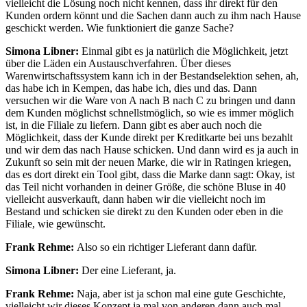
vielleicht die Lösung noch nicht kennen, dass ihr direkt für den
Kunden ordern könnt und die Sachen dann auch zu ihm nach Hause
geschickt werden. Wie funktioniert die ganze Sache?
Simona Libner:
Einmal gibt es ja natürlich die Möglichkeit, jetzt
über die Läden ein Austauschverfahren. Über dieses
Warenwirtschaftssystem kann ich in der Bestandselektion sehen, ah,
das habe ich in Kempen, das habe ich, dies und das. Dann
versuchen wir die Ware von A nach B nach C zu bringen und dann
dem Kunden möglichst schnellstmöglich, so wie es immer möglich
ist, in die Filiale zu liefern. Dann gibt es aber auch noch die
Möglichkeit, dass der Kunde direkt per Kreditkarte bei uns bezahlt
und wir dem das nach Hause schicken. Und dann wird es ja auch in
Zukunft so sein mit der neuen Marke, die wir in Ratingen kriegen,
das es dort direkt ein Tool gibt, dass die Marke dann sagt: Okay, ist
das Teil nicht vorhanden in deiner Größe, die schöne Bluse in 40
vielleicht ausverkauft, dann haben wir die vielleicht noch im
Bestand und schicken sie direkt zu den Kunden oder eben in die
Filiale, wie gewünscht.
Frank Rehme:
Also so ein richtiger Lieferant dann dafür.
Simona Libner:
Der eine Lieferant, ja.
Frank Rehme:
Naja, aber ist ja schon mal eine gute Geschichte,
vielleicht wir dieses Konzept ja mal von anderen dann auch mal