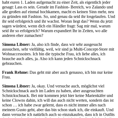
habt euren 1. Laden aufgemacht zu einer Zeit, als eigentlich jeder
gesagt: Lass es sein. Gerade im Fashion- Bereich, wo Zalando und
alle großen auf einmal hochkamen, macht es keinen Sinn mehr, neu
zu gründen mit Fashion. So, und genau da seid ihr losgelaufen. Und
ihr seid erfolgreich und ihr wachst. Woran liegt das? Wenn du jetzt
sagen würdest, wenn dich ein Händler fragt: Sag mir mal, warum
seid ihr so erfolgreich? Warum expandiert Ihr in Zeiten, wo alle
anderen eher zumachen?
Simona Libner:
Ja, also ich finde, dass wir sehr ausgesucht
aussuchen, sehr vielfältig, weil, wir sind ja Multi-Concept-Store mit
Wohnaccessoires. Ich bin die typische Frau, ich liebe alles, ich
brauche auch alles, ja. Also ich kann jeden Schnickschnack
gebrauchen.
Frank Rehme:
Das geht mir aber auch genauso, ich bin nur keine
Frau.
Simona Libner:
Ja, okay. Und versuche auch, möglichst viel
Schnickschnack auch im Laden zu haben, aber ausgesuchten
Schnickschnack. Bei mir kommen jetzt hier keine Marienkäfer und
keine Clowns dahin, ich will das auch nicht werten, sondern das ist
schon … ich habe zwar gelernt, dass es nicht immer alles nach
meinem Gusto geht, aber das bin schon stark ich, die einkauft. Und
dann versuche ich natürlich auch so einzukaufen, dass ich in Outfits