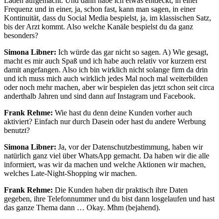
Laden aufgemacht. Und dann habe ich etwas entdeckt, in einer
Frequenz und in einer, ja, schon fast, kann man sagen, in einer
Kontinuität, dass du Social Media bespielst, ja, im klassischen Satz,
bis der Arzt kommt. Also welche Kanäle bespielst du da ganz
besonders?
Simona Libner:
Ich würde das gar nicht so sagen. A) Wie gesagt,
macht es mir auch Spaß und ich habe auch relativ vor kurzem erst
damit angefangen. Also ich bin wirklich nicht solange firm da drin
und ich muss mich auch wirklich jedes Mal noch mal weiterbilden
oder noch mehr machen, aber wir bespielen das jetzt schon seit circa
anderthalb Jahren und sind dann auf Instagram und Facebook.
Frank Rehme:
Wie hast du denn deine Kunden vorher auch
aktiviert? Einfach nur durch Dasein oder hast du andere Werbung
benutzt?
Simona Libner:
Ja, vor der Datenschutzbestimmung, haben wir
natürlich ganz viel über WhatsApp gemacht. Da haben wir die alle
informiert, was wir da machen und welche Aktionen wir machen,
welches Late-Night-Shopping wir machen.
Frank Rehme:
Die Kunden haben dir praktisch ihre Daten
gegeben, ihre Telefonnummer und du bist dann losgelaufen und hast
das ganze Thema dann … Okay. Mhm (bejahend).