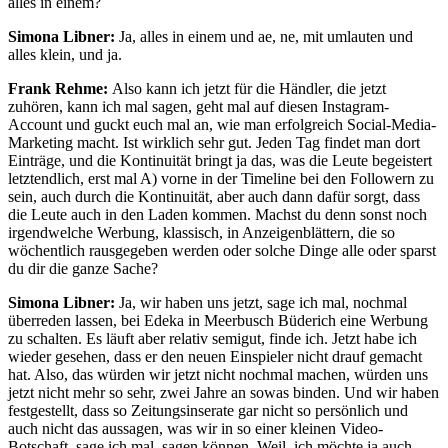
alles in einem?
Simona Libner:
Ja, alles in einem und ae, ne, mit umlauten und
alles klein, und ja.
Frank Rehme:
Also kann ich jetzt für die Händler, die jetzt
zuhören, kann ich mal sagen, geht mal auf diesen Instagram-
Account und guckt euch mal an, wie man erfolgreich Social-Media-
Marketing macht. Ist wirklich sehr gut. Jeden Tag findet man dort
Einträge, und die Kontinuität bringt ja das, was die Leute begeistert
letztendlich, erst mal A) vorne in der Timeline bei den Followern zu
sein, auch durch die Kontinuität, aber auch dann dafür sorgt, dass
die Leute auch in den Laden kommen. Machst du denn sonst noch
irgendwelche Werbung, klassisch, in Anzeigenblättern, die so
wöchentlich rausgegeben werden oder solche Dinge alle oder sparst
du dir die ganze Sache?
Simona Libner:
Ja, wir haben uns jetzt, sage ich mal, nochmal
überreden lassen, bei Edeka in Meerbusch Büderich eine Werbung
zu schalten. Es läuft aber relativ semigut, finde ich. Jetzt habe ich
wieder gesehen, dass er den neuen Einspieler nicht drauf gemacht
hat. Also, das würden wir jetzt nicht nochmal machen, würden uns
jetzt nicht mehr so sehr, zwei Jahre an sowas binden. Und wir haben
festgestellt, dass so Zeitungsinserate gar nicht so persönlich und
auch nicht das aussagen, was wir in so einer kleinen Video-
Botschaft, sage ich mal, sagen können. Weil, ich möchte ja auch