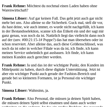
Frank Rehme:
Möchtest du nochmal einen Laden haben ohne
Warenwirtschaft?
Simona Libner:
Auf gar keinen Fall. Das geht jetzt auch gar nicht
mehr bei uns. Also alleine so die Sicherheit. Guck mal, stell dir vor,
du hast deine, wie auch immer, es wurde nicht nachgefüllt, ich kann
in der Bestandsselektion, scanne ich das Etikett ein und der sagt mir
ganz genau, was noch da ist. Natürlich liegt das vielleicht dann noch
auf der (unv. #00:21:15-1# Puppe?) das hat man übersehen oder ist
schon reserviert. Aber alleine das, auch diese Größenschlüssel, was
noch da ist oder in welcher Filiale was da ist, ich finde, ich kann
meinen Service unheimlich gut ausbauen. Ich finde, ich kann
meinen Kunden auch gerechter werden.
Frank Rehme:
Ja und das ist der wichtigste Punkt, den Kunden im
Mittelpunkt zu haben, durch diese digitale Unterstützung. Jetzt ist
aber ein wichtiger Punkt auch gerade der Fashion-Bereich und
gerade bei so kleineren Formaten, ist ja Personal ein wichtiger
Punkt.
Simona Libner:
Wahnsinn, ja.
Frank Rehme:
Also Personal, die müssen ja deinen Spirit haben,
die müssen deinen Spirit selbst einatmen und dann auch weiter