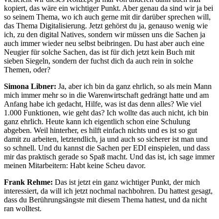
kopiert, das wäre ein wichtiger Punkt. Aber genau da sind wir ja bei
so seinem Thema, wo ich auch gerne mit dir darüber sprechen will,
das Thema Digitalisierung. Jetzt gehörst du ja, genauso wenig wie
ich, zu den digital Natives, sondern wir müssen uns die Sachen ja
auch immer wieder neu selbst beibringen. Du hast aber auch eine
Neugier für solche Sachen, das ist für dich jetzt kein Buch mit
sieben Siegeln, sondern der fuchst dich da auch rein in solche
Themen, oder?
Simona Libner:
Ja, aber ich bin da ganz ehrlich, so als mein Mann
mich immer mehr so in die Warenwirtschaft gedrängt hatte und am
Anfang habe ich gedacht, Hilfe, was ist das denn alles? Wie viel
1.000 Funktionen, wie geht das? Ich wollte das auch nicht, ich bin
ganz ehrlich. Heute kann ich eigentlich schon eine Schulung
abgeben. Weil hinterher, es hilft einfach nichts und es ist so gut
damit zu arbeiten, letztendlich, ja und auch so sicherer ist man und
so schnell. Und du kannst die Sachen per EDI einspielen, und dass
mir das praktisch gerade so Spaß macht. Und das ist, ich sage immer
meinen Mitarbeitern: Habt keine Scheu davor.
Frank Rehme:
Das ist jetzt ein ganz wichtiger Punkt, der mich
interessiert, da will ich jetzt nochmal nachbohren. Du hattest gesagt,
dass du Berührungsängste mit diesem Thema hattest, und da nicht
ran wolltest.