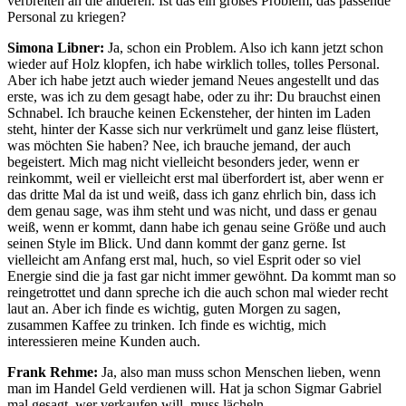
verbreiten an die anderen. Ist das ein großes Problem, das passende
Personal zu kriegen?
Simona Libner:
Ja, schon ein Problem. Also ich kann jetzt schon
wieder auf Holz klopfen, ich habe wirklich tolles, tolles Personal.
Aber ich habe jetzt auch wieder jemand Neues angestellt und das
erste, was ich zu dem gesagt habe, oder zu ihr: Du brauchst einen
Schnabel. Ich brauche keinen Eckensteher, der hinten im Laden
steht, hinter der Kasse sich nur verkrümelt und ganz leise flüstert,
was möchten Sie haben? Nee, ich brauche jemand, der auch
begeistert. Mich mag nicht vielleicht besonders jeder, wenn er
reinkommt, weil er vielleicht erst mal überfordert ist, aber wenn er
das dritte Mal da ist und weiß, dass ich ganz ehrlich bin, dass ich
dem genau sage, was ihm steht und was nicht, und dass er genau
weiß, wenn er kommt, dann habe ich genau seine Größe und auch
seinen Style im Blick. Und dann kommt der ganz gerne. Ist
vielleicht am Anfang erst mal, huch, so viel Esprit oder so viel
Energie sind die ja fast gar nicht immer gewöhnt. Da kommt man so
reingetrottet und dann spreche ich die auch schon mal wieder recht
laut an. Aber ich finde es wichtig, guten Morgen zu sagen,
zusammen Kaffee zu trinken. Ich finde es wichtig, mich
interessieren meine Kunden auch.
Frank Rehme:
Ja, also man muss schon Menschen lieben, wenn
man im Handel Geld verdienen will. Hat ja schon Sigmar Gabriel
mal gesagt, wer verkaufen will, muss lächeln.