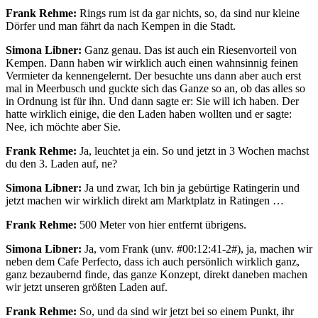
Frank Rehme:
Rings rum ist da gar nichts, so, da sind nur kleine
Dörfer und man fährt da nach Kempen in die Stadt.
Simona Libner:
Ganz genau. Das ist auch ein Riesenvorteil von
Kempen. Dann haben wir wirklich auch einen wahnsinnig feinen
Vermieter da kennengelernt. Der besuchte uns dann aber auch erst
mal in Meerbusch und guckte sich das Ganze so an, ob das alles so
in Ordnung ist für ihn. Und dann sagte er: Sie will ich haben. Der
hatte wirklich einige, die den Laden haben wollten und er sagte:
Nee, ich möchte aber Sie.
Frank Rehme:
Ja, leuchtet ja ein. So und jetzt in 3 Wochen machst
du den 3. Laden auf, ne?
Simona Libner:
Ja und zwar, Ich bin ja gebürtige Ratingerin und
jetzt machen wir wirklich direkt am Marktplatz in Ratingen …
Frank Rehme:
500 Meter von hier entfernt übrigens.
Simona Libner:
Ja, vom Frank (unv. #00:12:41-2#), ja, machen wir
neben dem Cafe Perfecto, dass ich auch persönlich wirklich ganz,
ganz bezaubernd finde, das ganze Konzept, direkt daneben machen
wir jetzt unseren größten Laden auf.
Frank Rehme:
So, und da sind wir jetzt bei so einem Punkt, ihr