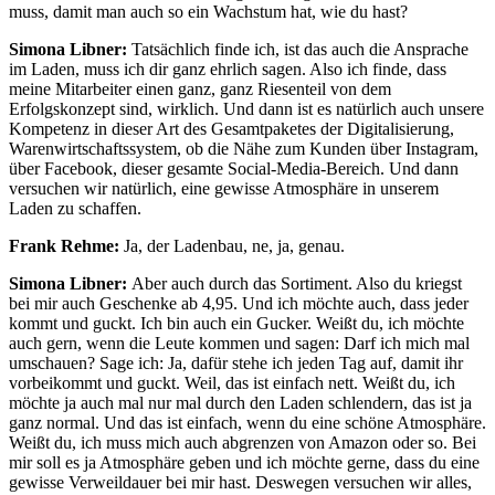
muss, damit man auch so ein Wachstum hat, wie du hast?
Simona Libner:
Tatsächlich finde ich, ist das auch die Ansprache
im Laden, muss ich dir ganz ehrlich sagen. Also ich finde, dass
meine Mitarbeiter einen ganz, ganz Riesenteil von dem
Erfolgskonzept sind, wirklich. Und dann ist es natürlich auch unsere
Kompetenz in dieser Art des Gesamtpaketes der Digitalisierung,
Warenwirtschaftssystem, ob die Nähe zum Kunden über Instagram,
über Facebook, dieser gesamte Social-Media-Bereich. Und dann
versuchen wir natürlich, eine gewisse Atmosphäre in unserem
Laden zu schaffen.
Frank Rehme:
Ja, der Ladenbau, ne, ja, genau.
Simona Libner:
Aber auch durch das Sortiment. Also du kriegst
bei mir auch Geschenke ab 4,95. Und ich möchte auch, dass jeder
kommt und guckt. Ich bin auch ein Gucker. Weißt du, ich möchte
auch gern, wenn die Leute kommen und sagen: Darf ich mich mal
umschauen? Sage ich: Ja, dafür stehe ich jeden Tag auf, damit ihr
vorbeikommt und guckt. Weil, das ist einfach nett. Weißt du, ich
möchte ja auch mal nur mal durch den Laden schlendern, das ist ja
ganz normal. Und das ist einfach, wenn du eine schöne Atmosphäre.
Weißt du, ich muss mich auch abgrenzen von Amazon oder so. Bei
mir soll es ja Atmosphäre geben und ich möchte gerne, dass du eine
gewisse Verweildauer bei mir hast. Deswegen versuchen wir alles,