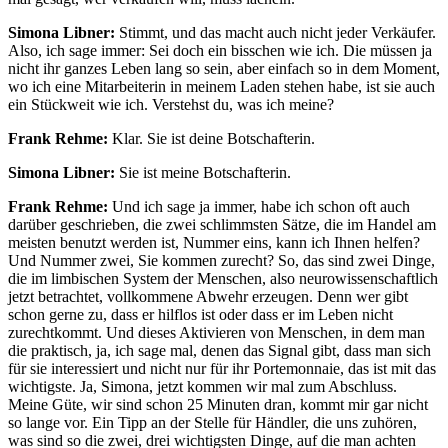
Simona Libner:
Stimmt, und das macht auch nicht jeder Verkäufer.
Also, ich sage immer: Sei doch ein bisschen wie ich. Die müssen ja
nicht ihr ganzes Leben lang so sein, aber einfach so in dem Moment,
wo ich eine Mitarbeiterin in meinem Laden stehen habe, ist sie auch
ein Stückweit wie ich. Verstehst du, was ich meine?
Frank Rehme:
Klar. Sie ist deine Botschafterin.
Simona Libner:
Sie ist meine Botschafterin.
Frank Rehme:
Und ich sage ja immer, habe ich schon oft auch
darüber geschrieben, die zwei schlimmsten Sätze, die im Handel am
meisten benutzt werden ist, Nummer eins, kann ich Ihnen helfen?
Und Nummer zwei, Sie kommen zurecht? So, das sind zwei Dinge,
die im limbischen System der Menschen, also neurowissenschaftlich
jetzt betrachtet, vollkommene Abwehr erzeugen. Denn wer gibt
schon gerne zu, dass er hilflos ist oder dass er im Leben nicht
zurechtkommt. Und dieses Aktivieren von Menschen, in dem man
die praktisch, ja, ich sage mal, denen das Signal gibt, dass man sich
für sie interessiert und nicht nur für ihr Portemonnaie, das ist mit das
wichtigste. Ja, Simona, jetzt kommen wir mal zum Abschluss.
Meine Güte, wir sind schon 25 Minuten dran, kommt mir gar nicht
so lange vor. Ein Tipp an der Stelle für Händler, die uns zuhören,
was sind so die zwei, drei wichtigsten Dinge, auf die man achten