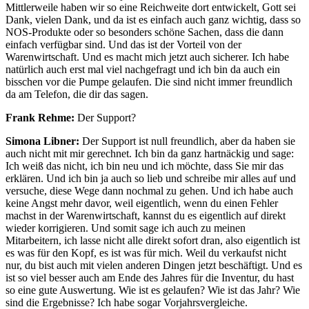
Mittlerweile haben wir so eine Reichweite dort entwickelt, Gott sei
Dank, vielen Dank, und da ist es einfach auch ganz wichtig, dass so
NOS-Produkte oder so besonders schöne Sachen, dass die dann
einfach verfügbar sind. Und das ist der Vorteil von der
Warenwirtschaft. Und es macht mich jetzt auch sicherer. Ich habe
natürlich auch erst mal viel nachgefragt und ich bin da auch ein
bisschen vor die Pumpe gelaufen. Die sind nicht immer freundlich
da am Telefon, die dir das sagen.
Frank Rehme:
Der Support?
Simona Libner:
Der Support ist null freundlich, aber da haben sie
auch nicht mit mir gerechnet. Ich bin da ganz hartnäckig und sage:
Ich weiß das nicht, ich bin neu und ich möchte, dass Sie mir das
erklären. Und ich bin ja auch so lieb und schreibe mir alles auf und
versuche, diese Wege dann nochmal zu gehen. Und ich habe auch
keine Angst mehr davor, weil eigentlich, wenn du einen Fehler
machst in der Warenwirtschaft, kannst du es eigentlich auf direkt
wieder korrigieren. Und somit sage ich auch zu meinen
Mitarbeitern, ich lasse nicht alle direkt sofort dran, also eigentlich ist
es was für den Kopf, es ist was für mich. Weil du verkaufst nicht
nur, du bist auch mit vielen anderen Dingen jetzt beschäftigt. Und es
ist so viel besser auch am Ende des Jahres für die Inventur, du hast
so eine gute Auswertung. Wie ist es gelaufen? Wie ist das Jahr? Wie
sind die Ergebnisse? Ich habe sogar Vorjahrsvergleiche.