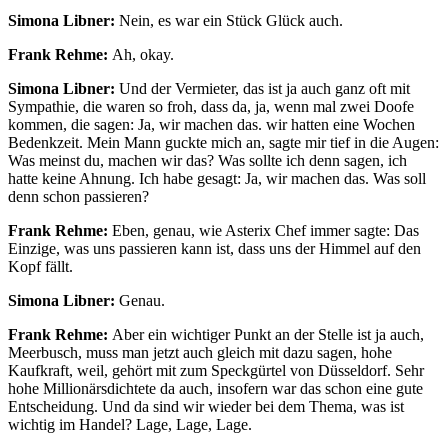
Simona Libner:
Nein, es war ein Stück Glück auch.
Frank Rehme:
Ah, okay.
Simona Libner:
Und der Vermieter, das ist ja auch ganz oft mit
Sympathie, die waren so froh, dass da, ja, wenn mal zwei Doofe
kommen, die sagen: Ja, wir machen das. wir hatten eine Wochen
Bedenkzeit. Mein Mann guckte mich an, sagte mir tief in die Augen:
Was meinst du, machen wir das? Was sollte ich denn sagen, ich
hatte keine Ahnung. Ich habe gesagt: Ja, wir machen das. Was soll
denn schon passieren?
Frank Rehme:
Eben, genau, wie Asterix Chef immer sagte: Das
Einzige, was uns passieren kann ist, dass uns der Himmel auf den
Kopf fällt.
Simona Libner:
Genau.
Frank Rehme:
Aber ein wichtiger Punkt an der Stelle ist ja auch,
Meerbusch, muss man jetzt auch gleich mit dazu sagen, hohe
Kaufkraft, weil, gehört mit zum Speckgürtel von Düsseldorf. Sehr
hohe Millionärsdichtete da auch, insofern war das schon eine gute
Entscheidung. Und da sind wir wieder bei dem Thema, was ist
wichtig im Handel? Lage, Lage, Lage.