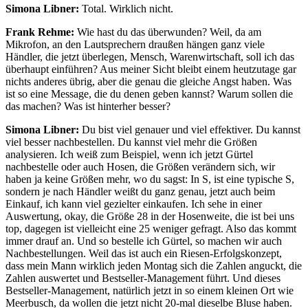
Simona Libner:
Total. Wirklich nicht.
Frank Rehme:
Wie hast du das überwunden? Weil, da am
Mikrofon, an den Lautsprechern draußen hängen ganz viele
Händler, die jetzt überlegen, Mensch, Warenwirtschaft, soll ich das
überhaupt einführen? Aus meiner Sicht bleibt einem heutzutage gar
nichts anderes übrig, aber die genau die gleiche Angst haben. Was
ist so eine Message, die du denen geben kannst? Warum sollen die
das machen? Was ist hinterher besser?
Simona Libner:
Du bist viel genauer und viel effektiver. Du kannst
viel besser nachbestellen. Du kannst viel mehr die Größen
analysieren. Ich weiß zum Beispiel, wenn ich jetzt Gürtel
nachbestelle oder auch Hosen, die Größen verändern sich, wir
haben ja keine Größen mehr, wo du sagst: In S, ist eine typische S,
sondern je nach Händler weißt du ganz genau, jetzt auch beim
Einkauf, ich kann viel gezielter einkaufen. Ich sehe in einer
Auswertung, okay, die Größe 28 in der Hosenweite, die ist bei uns
top, dagegen ist vielleicht eine 25 weniger gefragt. Also das kommt
immer drauf an. Und so bestelle ich Gürtel, so machen wir auch
Nachbestellungen. Weil das ist auch ein Riesen-Erfolgskonzept,
dass mein Mann wirklich jeden Montag sich die Zahlen anguckt, die
Zahlen auswertet und Bestseller-Management führt. Und dieses
Bestseller-Management, natürlich jetzt in so einem kleinen Ort wie
Meerbusch, da wollen die jetzt nicht 20-mal dieselbe Bluse haben.