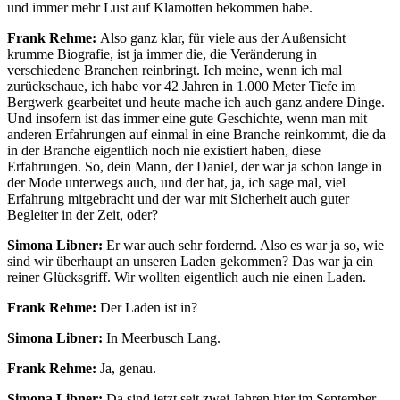
und immer mehr Lust auf Klamotten bekommen habe.
Frank Rehme:
Also ganz klar, für viele aus der Außensicht
krumme Biografie, ist ja immer die, die Veränderung in
verschiedene Branchen reinbringt. Ich meine, wenn ich mal
zurückschaue, ich habe vor 42 Jahren in 1.000 Meter Tiefe im
Bergwerk gearbeitet und heute mache ich auch ganz andere Dinge.
Und insofern ist das immer eine gute Geschichte, wenn man mit
anderen Erfahrungen auf einmal in eine Branche reinkommt, die da
in der Branche eigentlich noch nie existiert haben, diese
Erfahrungen. So, dein Mann, der Daniel, der war ja schon lange in
der Mode unterwegs auch, und der hat, ja, ich sage mal, viel
Erfahrung mitgebracht und der war mit Sicherheit auch guter
Begleiter in der Zeit, oder?
Simona Libner:
Er war auch sehr fordernd. Also es war ja so, wie
sind wir überhaupt an unseren Laden gekommen? Das war ja ein
reiner Glücksgriff. Wir wollten eigentlich auch nie einen Laden.
Frank Rehme:
Der Laden ist in?
Simona Libner:
In Meerbusch Lang.
Frank Rehme:
Ja, genau.
Simona Libner:
Da sind jetzt seit zwei Jahren hier im September.