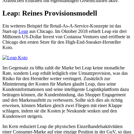
Arabischen Emiraten mit eigenständigen Gesellschaften aktiv.
Leap: Reines Provisionsmodell
Ein weiteres Beispiel für Retail-As-A-Service-Konzepte ist das
Start-up
Leap
aus Chicago. Im Oktober 2018 erhielt Leap ein drei
Millionen US-Dollar Invest von Costanoa Ventures und eröffnete in
Chicago den ersten Store für den High-End-Sneaker-Hersteller
Koio.
Im Gegensatz zu b8ta zahlt die Marke bei Leap keine monatliche
Rate, sondern Leap erhält lediglich eine Umsatzprovision, was das
Risiko für den Hersteller weiter verringert. Zusätzlich zur
Minimierung der Kosten für Marken glaubt Leap, dass seine
Kundeninformationen und seine intelligente Logistikplattform dazu
beitragen können, die Kundenbindung, das Shopper Engagement
und den Markenauftritt zu verbessern. Sollte sich dies als richtig
erweisen, können Marken gleich zwei Fliegen mit einer Klappe
schlagen, indem sie die Kosten je Neukunde senken und den
Kundenwert steigern.
Im Kern reduziert Leap die physischen Einzelhandelsaktivitäten
einer Consumer-Marke auf eine einzige Position in der GuV, so dass