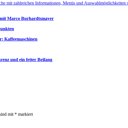
k mit Marco Burhardtsmayer
Punkten
r: Kaffeemaschinen
renz und ein fetter Beifang
sind mit
*
markiert