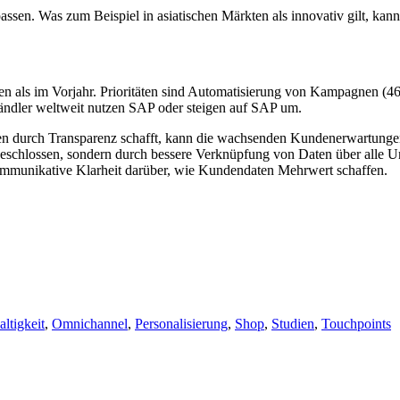
sen. Was zum Beispiel in asiatischen Märkten als innovativ gilt, ka
ren als im Vorjahr. Prioritäten sind Automatisierung von Kampagnen (46
ändler weltweit nutzen SAP oder steigen auf SAP um.
uen durch Transparenz schafft, kann die wachsenden Kundenerwartunge
geschlossen, sondern durch bessere Verknüpfung von Daten über all
kommunikative Klarheit darüber, wie Kundendaten Mehrwert schaffen.
ltigkeit
,
Omnichannel
,
Personalisierung
,
Shop
,
Studien
,
Touchpoints