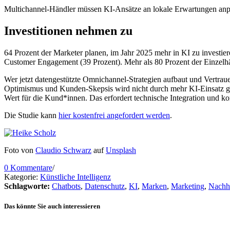
Multichannel-Händler müssen KI-Ansätze an lokale Erwartungen anpas
Investitionen nehmen zu
64 Prozent der Marketer planen, im Jahr 2025 mehr in KI zu investie
Customer Engagement (39 Prozent). Mehr als 80 Prozent der Einzelh
Wer jetzt datengestützte Omnichannel-Strategien aufbaut und Vertra
Optimismus und Kunden-Skepsis wird nicht durch mehr KI-Einsatz 
Wert für die Kund*innen. Das erfordert technische Integration und 
Die Studie kann
hier kostenfrei angefordert werden
.
Foto von
Claudio Schwarz
auf
Unsplash
0 Kommentare
/
Kategorie:
Künstliche Intelligenz
Schlagworte:
Chatbots
,
Datenschutz
,
KI
,
Marken
,
Marketing
,
Nachha
Das könnte Sie auch interessieren