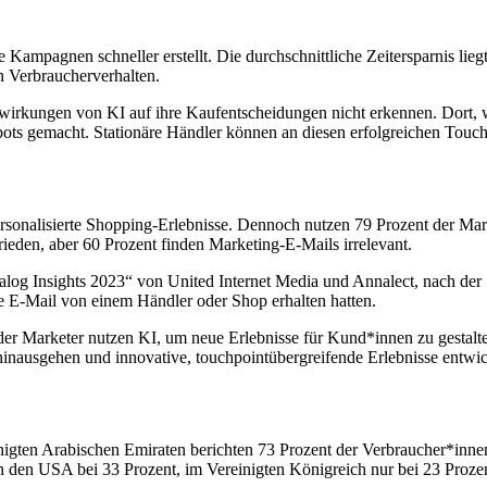
e Kampagnen schneller erstellt. Die durchschnittliche Zeitersparnis li
n Verbraucherverhalten.
wirkungen von KI auf ihre Kaufentscheidungen nicht erkennen. Dort, w
ots gemacht. Stationäre Händler können an diesen erfolgreichen Touchp
onalisierte Shopping-Erlebnisse. Dennoch nutzen 79 Prozent der Marke
eden, aber 60 Prozent finden Marketing-E-Mails irrelevant.
alog Insights 2023“ von United Internet Media und Annalect, nach de
 E-Mail von einem Händler oder Shop erhalten hatten.
 der Marketer nutzen KI, um neue Erlebnisse für Kund*innen zu gestalt
nausgehen und innovative, touchpointübergreifende Erlebnisse entwic
nigten Arabischen Emiraten berichten 73 Prozent der Verbraucher*inne
in den USA bei 33 Prozent, im Vereinigten Königreich nur bei 23 Proze