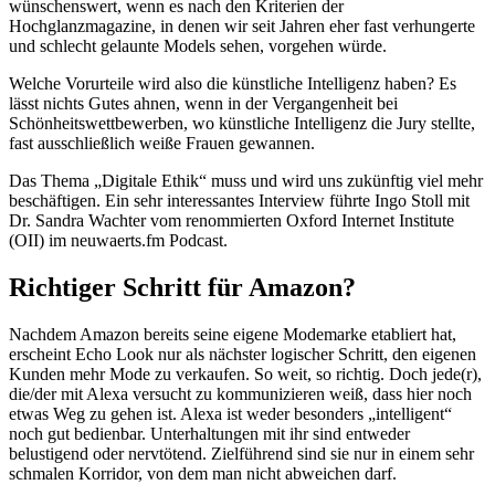
wünschenswert, wenn es nach den Kriterien der
Hochglanzmagazine, in denen wir seit Jahren eher fast verhungerte
und schlecht gelaunte Models sehen, vorgehen würde.
Welche Vorurteile wird also die künstliche Intelligenz haben? Es
lässt nichts Gutes ahnen, wenn in der Vergangenheit bei
Schönheitswettbewerben, wo künstliche Intelligenz die Jury stellte,
fast ausschließlich weiße Frauen gewannen.
Das Thema „Digitale Ethik“ muss und wird uns zukünftig viel mehr
beschäftigen. Ein sehr interessantes Interview führte Ingo Stoll mit
Dr. Sandra Wachter vom renommierten Oxford Internet Institute
(OII) im neuwaerts.fm Podcast.
Richtiger Schritt für Amazon?
Nachdem Amazon bereits seine eigene Modemarke etabliert hat,
erscheint Echo Look nur als nächster logischer Schritt, den eigenen
Kunden mehr Mode zu verkaufen. So weit, so richtig. Doch jede(r),
die/der mit Alexa versucht zu kommunizieren weiß, dass hier noch
etwas Weg zu gehen ist. Alexa ist weder besonders „intelligent“
noch gut bedienbar. Unterhaltungen mit ihr sind entweder
belustigend oder nervtötend. Zielführend sind sie nur in einem sehr
schmalen Korridor, von dem man nicht abweichen darf.