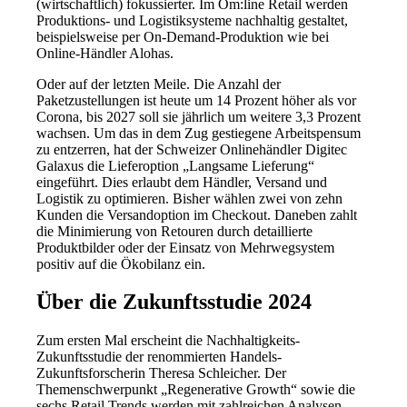
(wirtschaftlich) fokussierter. Im Om:line Retail werden
Produktions- und Logistiksysteme nachhaltig gestaltet,
beispielsweise per On-Demand-Produktion wie bei
Online-Händler Alohas.
Oder auf der letzten Meile. Die Anzahl der
Paketzustellungen ist heute um 14 Prozent höher als vor
Corona, bis 2027 soll sie jährlich um weitere 3,3 Prozent
wachsen. Um das in dem Zug gestiegene Arbeitspensum
zu entzerren, hat der Schweizer Onlinehändler Digitec
Galaxus die Lieferoption „Langsame Lieferung“
eingeführt. Dies erlaubt dem Händler, Versand und
Logistik zu optimieren. Bisher wählen zwei von zehn
Kunden die Versandoption im Checkout. Daneben zahlt
die Minimierung von Retouren durch detaillierte
Produktbilder oder der Einsatz von Mehrwegsystem
positiv auf die Ökobilanz ein.
Über die Zukunftsstudie 2024
Zum ersten Mal erscheint die Nachhaltigkeits-
Zukunftsstudie der renommierten Handels-
Zukunftsforscherin Theresa Schleicher. Der
Themenschwerpunkt „Regenerative Growth“ sowie die
sechs Retail Trends werden mit zahlreichen Analysen,