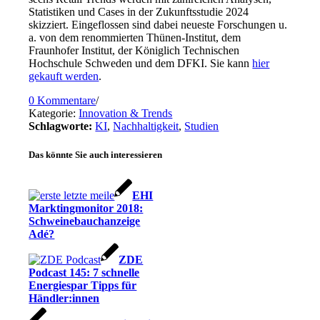
Statistiken und Cases in der Zukunftsstudie 2024
skizziert. Eingeflossen sind dabei neueste Forschungen u.
a. von dem renommierten Thünen-Institut, dem
Fraunhofer Institut, der Königlich Technischen
Hochschule Schweden und dem DFKI. Sie kann
hier
gekauft werden
.
0 Kommentare
/
Kategorie:
Innovation & Trends
Schlagworte:
KI
,
Nachhaltigkeit
,
Studien
Das könnte Sie auch interessieren
EHI
Marktingmonitor 2018:
Schweinebauchanzeige
Adé?
ZDE
Podcast 145: 7 schnelle
Energiespar Tipps für
Händler:innen