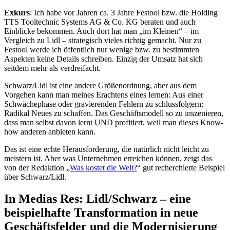
Exkurs
: Ich habe vor Jahren ca. 3 Jahre Festool bzw. die Holding
TTS Tooltechnic Systems AG & Co. KG beraten und auch
Einblicke bekommen. Auch dort hat man „im Kleinen“ – im
Vergleich zu Lidl – strategisch vieles richtig gemacht. Nur zu
Festool werde ich öffentlich nur wenige bzw. zu bestimmten
Aspekten keine Details schreiben. Einzig der Umsatz hat sich
seitdem mehr als verdreifacht.
Schwarz/Lidl ist eine andere Größenordnung, aber aus dem
Vorgehen kann man meines Erachtens eines lernen: Aus einer
Schwächephase oder gravierenden Fehlern zu schlussfolgern:
Radikal Neues zu schaffen. Das Geschäftsmodell so zu inszenieren,
dass man selbst davon lernt UND profitiert, weil man dieses Know-
how anderen anbieten kann.
Das ist eine echte Herausforderung, die natürlich nicht leicht zu
meistern ist. Aber was Unternehmen erreichen können, zeigt das
von der Redaktion „
Was kostet die Welt?
“ gut recherchierte Beispiel
über Schwarz/Lidl.
In Medias Res: Lidl/Schwarz – eine
beispielhafte Transformation in neue
Geschäftsfelder und die Modernisierung