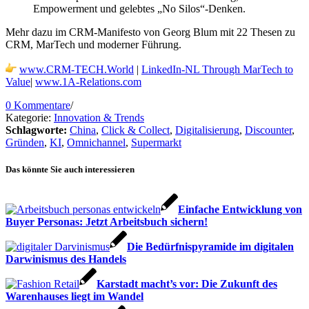
Empowerment und gelebtes „No Silos“-Denken.
Mehr dazu im CRM-Manifesto von Georg Blum mit 22 Thesen zu
CRM, MarTech und moderner Führung.
www.CRM-TECH.World
|
LinkedIn-NL Through MarTech to
Value
|
www.1A-Relations.com
0 Kommentare
/
Kategorie:
Innovation & Trends
Schlagworte:
China
,
Click & Collect
,
Digitalisierung
,
Discounter
,
Gründen
,
KI
,
Omnichannel
,
Supermarkt
Das könnte Sie auch interessieren
Einfache Entwicklung von
Buyer Personas: Jetzt Arbeitsbuch sichern!
Die Bedürfnispyramide im digitalen
Darwinismus des Handels
Karstadt macht’s vor: Die Zukunft des
Warenhauses liegt im Wandel