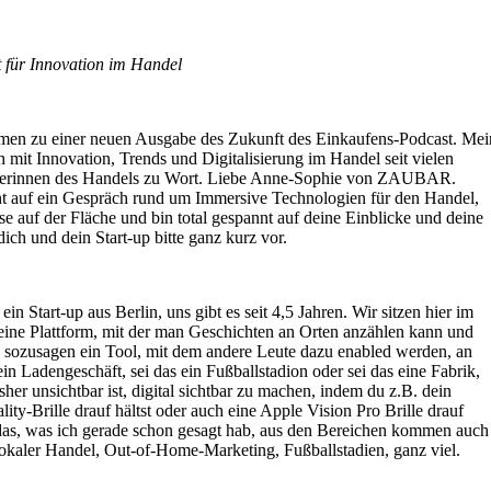
t für Innovation im Handel
mmen zu einer neuen Ausgabe des Zukunft des Einkaufens-Podcast. Mei
 mit Innovation, Trends und Digitalisierung im Handel seit vielen
lterinnen des Handels zu Wort. Liebe Anne-Sophie von ZAUBAR.
nt auf ein Gespräch rund um Immersive Technologien für den Handel,
se auf der Fläche und bin total gespannt auf deine Einblicke und deine
dich und dein Start-up bitte ganz kurz vor.
 Start-up aus Berlin, uns gibt es seit 4,5 Jahren. Wir sitzen hier im
ne Plattform, mit der man Geschichten an Orten anzählen kann und
 sozusagen ein Tool, mit dem andere Leute dazu enabled werden, an
in Ladengeschäft, sei das ein Fußballstadion oder sei das eine Fabrik,
her unsichtbar ist, digital sichtbar zu machen, indem du z.B. dein
ty-Brille drauf hältst oder auch eine Apple Vision Pro Brille drauf
 das, was ich gerade schon gesagt hab, aus den Bereichen kommen auch
lokaler Handel, Out-of-Home-Marketing, Fußballstadien, ganz viel.