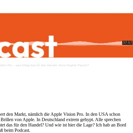
ision Pro – was bringt das für den Handel, Anne-Sophie Panzer?
ert den Markt, nämlich die Apple Vision Pro. In den USA schon
n Brillen von Apple. In Deutschland extrem gehypt. Alle sprechen
tet das für den Handel? Und wie ist hier die Lage? Ich hab an Bord
paß beim Podcast.