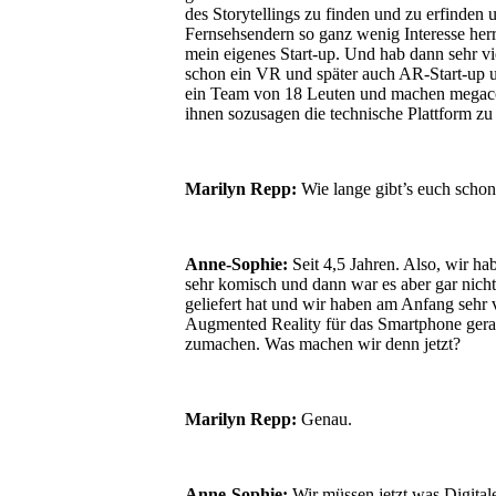
des Storytellings zu finden und zu erfinden 
Fernsehsendern so ganz wenig Interesse herr
mein eigenes Start-up. Und hab dann sehr v
schon ein VR und später auch AR-Start-up un
ein Team von 18 Leuten und machen megacool
ihnen sozusagen die technische Plattform zu 
Marilyn Repp:
Wie lange gibt’s euch scho
Anne-Sophie:
Seit 4,5 Jahren. Also, wir ha
sehr komisch und dann war es aber gar nicht
geliefert hat und wir haben am Anfang sehr 
Augmented Reality für das Smartphone gerade
zumachen. Was machen wir denn jetzt?
Marilyn Repp:
Genau.
Anne-Sophie:
Wir müssen jetzt was Digita