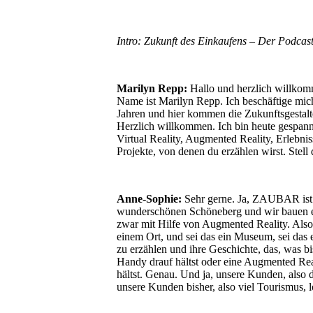
Intro: Zukunft des Einkaufens – Der Podcas
Marilyn Repp:
Hallo und herzlich willko
Name ist Marilyn Repp. Ich beschäftige mich
Jahren und hier kommen die Zukunftsgesta
Herzlich willkommen. Ich bin heute gespan
Virtual Reality, Augmented Reality, Erlebnis
Projekte, von denen du erzählen wirst. Stell 
Anne-Sophie:
Sehr gerne. Ja, ZAUBAR ist ein
wunderschönen Schöneberg und wir bauen ei
zwar mit Hilfe von Augmented Reality. Also
einem Ort, und sei das ein Museum, sei das e
zu erzählen und ihre Geschichte, das, was bis
Handy drauf hältst oder eine Augmented Reali
hältst. Genau. Und ja, unsere Kunden, also
unsere Kunden bisher, also viel Tourismus, 