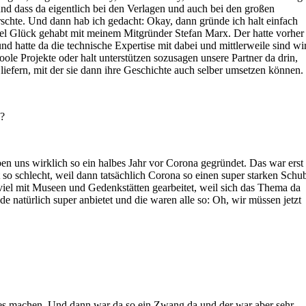
und dass da eigentlich bei den Verlagen und auch bei den großen
schte. Und dann hab ich gedacht: Okay, dann gründe ich halt einfach
iel Glück gehabt mit meinem Mitgründer Stefan Marx. Der hatte vorher
d hatte da die technische Expertise mit dabei und mittlerweile sind wi
e Projekte oder halt unterstützen sozusagen unsere Partner da drin,
liefern, mit der sie dann ihre Geschichte auch selber umsetzen können.
n?
ben uns wirklich so ein halbes Jahr vor Corona gegründet. Das war erst
 so schlecht, weil dann tatsächlich Corona so einen super starken Schu
viel mit Museen und Gedenkstätten gearbeitet, weil sich das Thema da
 natürlich super anbietet und die waren alle so: Oh, wir müssen jetzt
les machen. Und dann war da so ein Zwang da und der war aber sehr