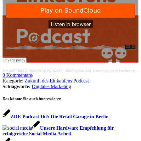
ZUKUNFT DES EINKAUFENS PODCAST
·
ZDE Podcast 220: Markenbildung im Handel mit Marilyn Repp
0 Kommentare
/
Kategorie:
Zukunft des Einkaufens Podcast
Schlagworte:
Digitales Marketing
Das könnte Sie auch interessieren
ZDE Podcast 162: Die Retail Garage in Berlin
Unsere Hardware Empfehlung für
erfolgreiche Social Media Arbeit