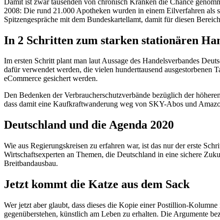
Damit ist zwar tausenden von chronisch Kranken die Chance genomme
2008: Die rund 21.000 Apotheken wurden in einem Eilverfahren als sys
Spitzengespräche mit dem Bundeskartellamt, damit für diesen Bereich 
In 2 Schritten zum starken stationären Ha
Im ersten Schritt plant man laut Aussage des Handelsverbandes Deut
dafür verwendet werden, die vielen hunderttausend ausgestorbenen 
eCommerce gesichert werden.
Den Bedenken der Verbraucherschutzverbände bezüglich der höheren P
dass damit eine Kaufkraftwanderung weg von SKY-Abos und Amazon Ei
Deutschland und die Agenda 2020
Wie aus Regierungskreisen zu erfahren war, ist das nur der erste Sc
Wirtschaftsexperten an Themen, die Deutschland in eine sichere Zuk
Breitbandausbau.
Jetzt kommt die Katze aus dem Sack
Wer jetzt aber glaubt, dass dieses die Kopie einer Postillion-Kolumn
gegenüberstehen, künstlich am Leben zu erhalten. Die Argumente bez