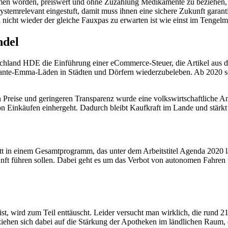
n worden, preiswert und ohne Zuzahlung Medikamente zu beziehen, das
temrelevant eingestuft, damit muss ihnen eine sichere Zukunft garanti
nicht wieder der gleiche Fauxpas zu erwarten ist wie einst im Tengelm
ndel
schland HDE die Einführung einer eCommerce-Steuer, die Artikel aus d
Tante-Emma-Läden in Städten und Dörfern wiederzubeleben. Ab 2020 s
reise und geringeren Transparenz wurde eine volkswirtschaftliche Ana
nkäufen einhergeht. Dadurch bleibt Kaufkraft im Lande und stärkt d
hritt in einem Gesamtprogramm, das unter dem Arbeitstitel Agenda 2020
unft führen sollen. Dabei geht es um das Verbot von autonomen Fahren
e ist, wird zum Teil enttäuscht. Leider versucht man wirklich, die run
iehen sich dabei auf die Stärkung der Apotheken im ländlichen Raum, d