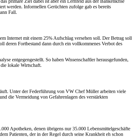
 primäre Ziel dabei ist aber ein Lernfeld aus der Bankenkrise
ert werden. Informellen Gerüchten zufolge gab es bereits
ann Fall.
em Internet mit einem 25% Aufschlag versehen soll. Der Betrag soll
oll deren Fortbestand dann durch ein vollkommenes Verbot des
lyse entgegengestellt. So haben Wissenschaftler herausgefunden,
ie lokale Wirtschaft.
 läuft. Unter der Federführung von VW Chef Müller arbeiten viele
 und die Vermeidung von Gefahrenlagen des verstärkten
d 21.000 Apotheken, denen übrigens nur 35.000 Lebensmittelgeschäfte
em Patienten, der in der Regel durch seine Krankheit eh schon