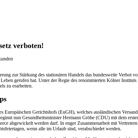
etz verboten!
ekunden
gierung zur Stärkung des stationären Handels das bundesweite Verbot vo
s Leben gerufen hat. Unter der Regie des renommierten Kölner Institut
ls zu erarbeiten.
ps
es Europäischen Gerichtshofs (EuGH), welches ausländischen Versanda
beginnt nun Gesundheitsminister Hermann Gröhe (CDU) mit dem ersten 
erce abgewickelt werden darf. In enger Zusammenarbeit mit Vertretern 
sfeiertagen, wenn alle im Urlaub sind, verabschiedet werden.