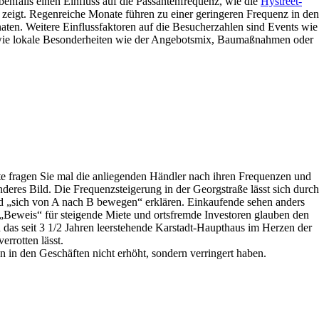
benfalls einen Einfluss auf die Passantenfrequenz, wie die
Hystreet-
zeigt. Regenreiche Monate führen zu einer geringeren Frequenz in den
aten. Weitere Einflussfaktoren auf die Besucherzahlen sind Events wie
owie lokale Besonderheiten wie der Angebotsmix, Baumaßnahmen oder
tte fragen Sie mal die anliegenden Händler nach ihren Frequenzen und
deres Bild. Die Frequenzsteigerung in der Georgstraße lässt sich durch
d „sich von A nach B bewegen“ erklären. Einkaufende sehen anders
„Beweis“ für steigende Miete und ortsfremde Investoren glauben den
 das seit 3 1/2 Jahren leerstehende Karstadt-Haupthaus im Herzen der
errotten lässt.
en in den Geschäften nicht erhöht, sondern verringert haben.