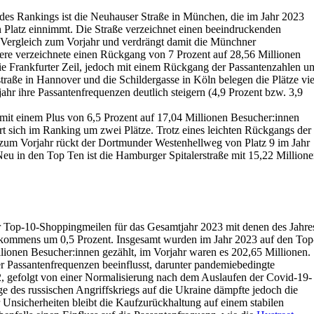
des Rankings ist die Neuhauser Straße in München, die im Jahr 2023
n Platz einnimmt. Die Straße verzeichnet einen beeindruckenden
Vergleich zum Vorjahr und verdrängt damit die Münchner
tere verzeichnete einen Rückgang von 7 Prozent auf 28,56 Millionen
 die Frankfurter Zeil, jedoch mit einem Rückgang der Passantenzahlen u
traße in Hannover und die Schildergasse in Köln belegen die Plätze vie
hr ihre Passantenfrequenzen deutlich steigern (4,9 Prozent bzw. 3,9
mit einem Plus von 6,5 Prozent auf 17,04 Millionen Besucher:innen
t sich im Ranking um zwei Plätze. Trotz eines leichten Rückgangs der
 zum Vorjahr rückt der Dortmunder Westenhellweg von Platz 9 im Jahr
Neu in den Top Ten ist die Hamburger Spitalerstraße mit 15,22 Million
r Top-10-Shoppingmeilen für das Gesamtjahr 2023 mit denen des Jahre
ufkommens um 0,5 Prozent. Insgesamt wurden im Jahr 2023 auf den Top
ionen Besucher:innen gezählt, im Vorjahr waren es 202,65 Millionen.
 Passantenfrequenzen beeinflusst, darunter pandemiebedingte
, gefolgt von einer Normalisierung nach dem Auslaufen der Covid-19-
ge des russischen Angriffskriegs auf die Ukraine dämpfte jedoch die
 Unsicherheiten bleibt die Kaufzurückhaltung auf einem stabilen