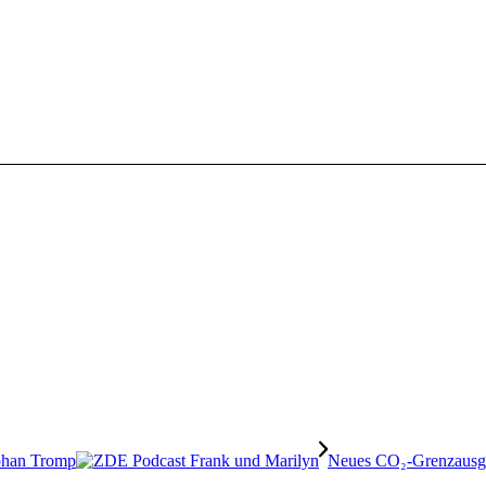
phan Tromp
Neues CO₂-Grenzausgl