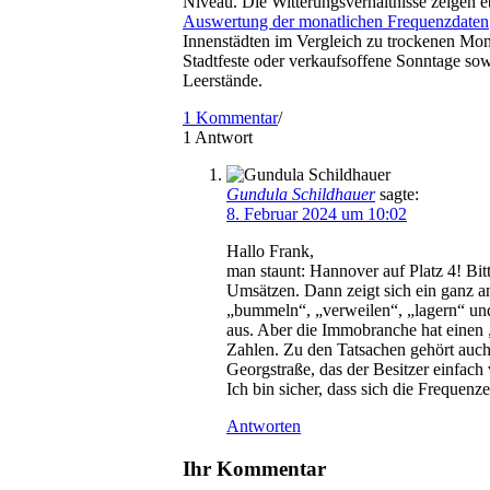
Niveau. Die Witterungsverhältnisse zeigen e
Auswertung der monatlichen Frequenzdaten
Innenstädten im Vergleich zu trockenen Mon
Stadtfeste oder verkaufsoffene Sonntage s
Leerstände.
1 Kommentar
/
1
Antwort
Gundula Schildhauer
sagte:
8. Februar 2024 um 10:02
Hallo Frank,
man staunt: Hannover auf Platz 4! Bi
Umsätzen. Dann zeigt sich ein ganz an
„bummeln“, „verweilen“, „lagern“ un
aus. Aber die Immobranche hat einen 
Zahlen. Zu den Tatsachen gehört auch
Georgstraße, das der Besitzer einfach v
Ich bin sicher, dass sich die Frequenz
Antworten
Ihr Kommentar