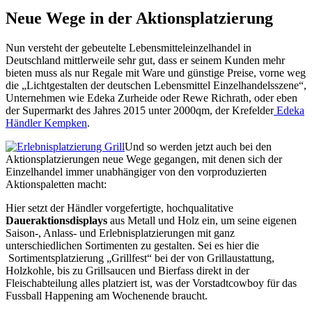
Neue Wege in der Aktionsplatzierung
Nun versteht der gebeutelte Lebensmitteleinzelhandel in
Deutschland mittlerweile sehr gut, dass er seinem Kunden mehr
bieten muss als nur Regale mit Ware und günstige Preise, vorne weg
die „Lichtgestalten der deutschen Lebensmittel Einzelhandelsszene“,
Unternehmen wie Edeka Zurheide oder Rewe Richrath, oder eben
der Supermarkt des Jahres 2015 unter 2000qm, der Krefelder
Edeka
Händler Kempken
.
Und so werden jetzt auch bei den
Aktionsplatzierungen neue Wege gegangen, mit denen sich der
Einzelhandel immer unabhängiger von den vorproduzierten
Aktionspaletten macht:
Hier setzt der Händler vorgefertigte, hochqualitative
Daueraktionsdisplays
aus Metall und Holz ein, um seine eigenen
Saison-, Anlass- und Erlebnisplatzierungen mit ganz
unterschiedlichen Sortimenten zu gestalten. Sei es hier die
Sortimentsplatzierung „Grillfest“ bei der von Grillaustattung,
Holzkohle, bis zu Grillsaucen und Bierfass direkt in der
Fleischabteilung alles platziert ist, was der Vorstadtcowboy für das
Fussball Happening am Wochenende braucht.