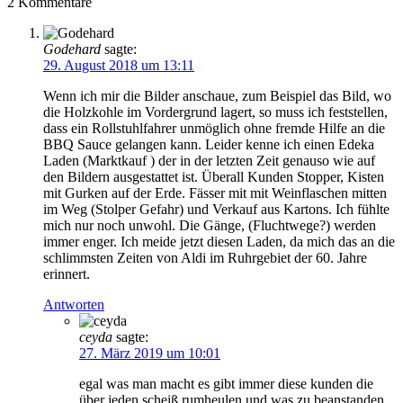
2
Kommentare
Godehard
sagte:
29. August 2018 um 13:11
Wenn ich mir die Bilder anschaue, zum Beispiel das Bild, wo
die Holzkohle im Vordergrund lagert, so muss ich feststellen,
dass ein Rollstuhlfahrer unmöglich ohne fremde Hilfe an die
BBQ Sauce gelangen kann. Leider kenne ich einen Edeka
Laden (Marktkauf ) der in der letzten Zeit genauso wie auf
den Bildern ausgestattet ist. Überall Kunden Stopper, Kisten
mit Gurken auf der Erde. Fässer mit mit Weinflaschen mitten
im Weg (Stolper Gefahr) und Verkauf aus Kartons. Ich fühlte
mich nur noch unwohl. Die Gänge, (Fluchtwege?) werden
immer enger. Ich meide jetzt diesen Laden, da mich das an die
schlimmsten Zeiten von Aldi im Ruhrgebiet der 60. Jahre
erinnert.
Antworten
ceyda
sagte:
27. März 2019 um 10:01
egal was man macht es gibt immer diese kunden die
über jeden scheiß rumheulen und was zu beanstanden