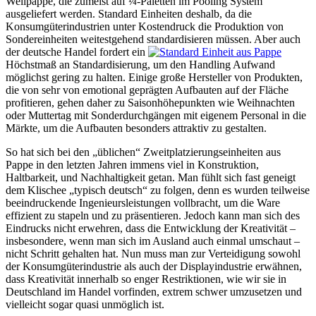
Wellpappe, die zumeist auf ¼-Paletten im Pooling System
ausgeliefert werden. Standard Einheiten deshalb, da die
Konsumgüterindustrien unter Kostendruck die Produktion von
Sondereinheiten weitestgehend standardisieren müssen. Aber auch
der deutsche Handel fordert ein
Höchstmaß an Standardisierung, um den Handling Aufwand
möglichst gering zu halten. Einige große Hersteller von Produkten,
die von sehr von emotional geprägten Aufbauten auf der Fläche
profitieren, gehen daher zu Saisonhöhepunkten wie Weihnachten
oder Muttertag mit Sonderdurchgängen mit eigenem Personal in die
Märkte, um die Aufbauten besonders attraktiv zu gestalten.
So hat sich bei den „üblichen“ Zweitplatzierungseinheiten aus
Pappe in den letzten Jahren immens viel in Konstruktion,
Haltbarkeit, und Nachhaltigkeit getan. Man fühlt sich fast geneigt
dem Klischee „typisch deutsch“ zu folgen, denn es wurden teilweise
beeindruckende Ingenieursleistungen vollbracht, um die Ware
effizient zu stapeln und zu präsentieren. Jedoch kann man sich des
Eindrucks nicht erwehren, dass die Entwicklung der Kreativität –
insbesondere, wenn man sich im Ausland auch einmal umschaut –
nicht Schritt gehalten hat. Nun muss man zur Verteidigung sowohl
der Konsumgüterindustrie als auch der Displayindustrie erwähnen,
dass Kreativität innerhalb so enger Restriktionen, wie wir sie in
Deutschland im Handel vorfinden, extrem schwer umzusetzen und
vielleicht sogar quasi unmöglich ist.