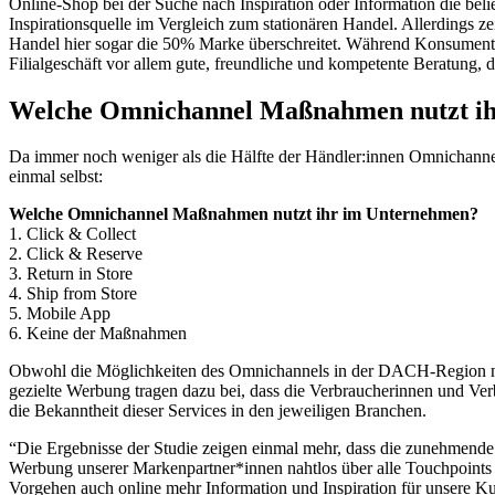
Online-Shop bei der Suche nach Inspiration oder Information die belie
Inspirationsquelle im Vergleich zum stationären Handel. Allerdings 
Handel hier sogar die 50% Marke überschreitet. Während Konsumentin
Filialgeschäft vor allem gute, freundliche und kompetente Beratung,
Welche Omnichannel Maßnahmen nutzt i
Da immer noch weniger als die Hälfte der Händler:innen Omnichannel-
einmal selbst:
Welche Omnichannel Maßnahmen nutzt ihr im Unternehmen?
1. Click & Collect
2. Click & Reserve
3. Return in Store
4. Ship from Store
5. Mobile App
6. Keine der Maßnahmen
Obwohl die Möglichkeiten des Omnichannels in der DACH-Region noch
gezielte Werbung tragen dazu bei, dass die Verbraucherinnen und 
die Bekanntheit dieser Services in den jeweiligen Branchen.
“Die Ergebnisse der Studie zeigen einmal mehr, dass die zunehmende 
Werbung unserer Markenpartner*innen nahtlos über alle Touchpoints i
Vorgehen auch online mehr Information und Inspiration für unsere Ku