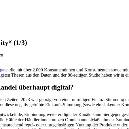
ity“ (1/3)
en
gate
, die mit über 2.000 Konsumentinnen und Konsumenten sowie mi
ten Thesen aus den Daten und der 80-seitigen Studie haben wir in eine
Handel überhaupt digital?
gten Zeiten. 2023 war geprägt von einer unruhigen Finanz-Stimmung u
mmt diese negativ getrübte Einkaufs-Stimmung (sowie ein sinkender K
 entwickelnde, Einbindung weiterer digitaler Kanäle kann hier gegeng
 die Hälfte der Händler:innen nutzen Omnichannel-Maßnahmen. Zumin
entsprechend regel- oder unregelmäßigen Nutzung der Produkte wider. W