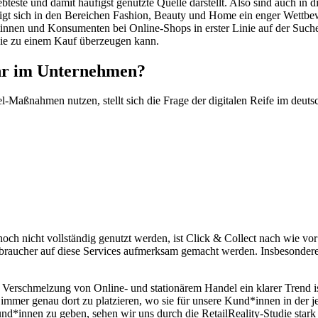
bteste und damit häufigst genutzte Quelle darstellt. Also sind auch in
zeigt sich in den Bereichen Fashion, Beauty und Home ein enger Wettbew
nen und Konsumenten bei Online-Shops in erster Linie auf der Suche n
 die zu einem Kauf überzeugen kann.
hr im Unternehmen?
Maßnahmen nutzen, stellt sich die Frage der digitalen Reife im deuts
 nicht vollständig genutzt werden, ist Click & Collect nach wie vor 
Verbraucher auf diese Services aufmerksam gemacht werden. Insbeso
Verschmelzung von Online- und stationärem Handel ein klarer Trend is
mmer genau dort zu platzieren, wo sie für unsere Kund*innen in der j
nd*innen zu geben, sehen wir uns durch die RetailReality-Studie stark 