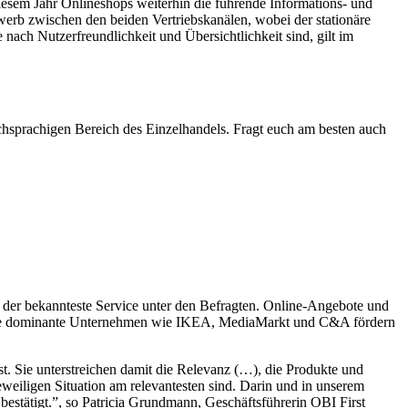
 diesem Jahr Onlineshops weiterhin die führende Informations- und
erb zwischen den beiden Vertriebskanälen, wobei der stationäre
ach Nutzerfreundlichkeit und Übersichtlichkeit sind, gilt im
chsprachigen Bereich des Einzelhandels. Fragt euch am besten auch
der bekannteste Service unter den Befragten. Online-Angebote und
ndere dominante Unternehmen wie IKEA, MediaMarkt und C&A fördern
t. Sie unterstreichen damit die Relevanz (…), die Produkte und
eweiligen Situation am relevantesten sind. Darin und in unserem
bestätigt.”, so Patricia Grundmann, Geschäftsführerin OBI First