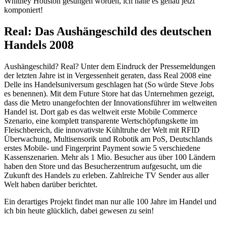
Whitney Houston gesungen worden, ich hätte es genau jetzt
komponiert!
Real: Das Aushängeschild des deutschen
Handels 2008
Aushängeschild? Real? Unter dem Eindruck der Pressemeldungen
der letzten Jahre ist in Vergessenheit geraten, dass Real 2008 eine
Delle ins Handelsuniversum geschlagen hat (So würde Steve Jobs
es benennen). Mit dem Future Store hat das Unternehmen gezeigt,
dass die Metro unangefochten der Innovationsführer im weltweiten
Handel ist. Dort gab es das weltweit erste Mobile Commerce
Szenario, eine komplett transparente Wertschöpfungskette im
Fleischbereich, die innovativste Kühltruhe der Welt mit RFID
Überwachung, Multisensorik und Robotik am PoS, Deutschlands
erstes Mobile- und Fingerprint Payment sowie 5 verschiedene
Kassenszenarien. Mehr als 1 Mio. Besucher aus über 100 Ländern
haben den Store und das Besucherzentrum aufgesucht, um die
Zukunft des Handels zu erleben. Zahlreiche TV Sender aus aller
Welt haben darüber berichtet.
Ein derartiges Projekt findet man nur alle 100 Jahre im Handel und
ich bin heute glücklich, dabei gewesen zu sein!