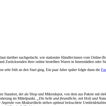
n
arüber nachgedacht, wie stationäre Händler:innen vom Online-Boom 
d Zurücksenden ihrer online bestellten Waren in Innenstädten oder Sta
hon sehr früh an den Start ging. Ein paar Jahre später folgte dann die
Fa
n Standort, der als Shop und Mikrodepot, von dem aus Pakete mit elekt
tierung im Mittelpunkt.
„Die helle und freundliche, mit Holz und Natu
Anprobe von Modeartikeln stehen optimal beleuchtete Umkleidekabinen 