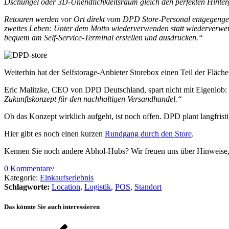
Dschungel oder 3D-Unendlichkleitsraum gleich den perfekten Hintergr
Retouren werden vor Ort direkt vom DPD Store-Personal entgegenge
zweites Leben: Unter dem Motto wiederverwenden statt wiederverwert
bequem am Self-Service-Terminal erstellen und ausdrucken.“
Weiterhin hat der Selfstorage-Anbieter Storebox einen Teil der Fläche
Eric Malitzke, CEO von DPD Deutschland, spart nicht mit Eigenlob:
Zukunftskonzept für den nachhaltigen Versandhandel.“
Ob das Konzept wirklich aufgeht, ist noch offen. DPD plant langfris
Hier gibt es noch einen kurzen
Rundgang durch den Store
.
Kennen Sie noch andere Abhol-Hubs? Wir freuen uns über Hinweise, w
0 Kommentare
/
Kategorie:
Einkaufserlebnis
Schlagworte:
Location
,
Logistik
,
POS
,
Standort
Das könnte Sie auch interessieren