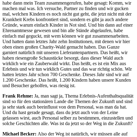
habe dann mein Team zusammengerufen, habe gesagt: Komm, wir
machen mal was. Ich versuche, Partner zu finden und wir gucken
mal, welchen Kindern es noch nicht gut geht, die jetzt nicht mit der
Krankheit Krebs konfrontiert sind, sondern es gibt ja auch andere
Gründe, warum einfach Kinder in Not sind. Und bin dann auf einer
Ehrenamtmesse gewesen und bin alle Stände abgelaufen, habe
einfach mal geguckt, mit wem können wir gut zusammenarbeiten.
Und hatten dann letztes Jahr zehn Institutionen, mit denen wir hier
oben einen großen Charity-Wald gemacht haben. Das Ganze
garniert natürlich mit unseren Lieferantenpartnern. Das heißt, wir
haben riesengroße Schaustücke besorgt, dass dieser Wald auch
wirklich wie ein Zauberwald wirkt. Das heißt, es ist ein Mix aus
Erlebnis und wir tun wirklich Gutes und das war richtig schön. Wir
hatten letztes Jahr schon 700 Geschenke. Dieses Jahr sind wir auf
1.200 Geschenke. Das heißt, 1.200 Kindern haben unsere Kunden
und Besucher geholfen, was riesig ist.
Frank Rehme:
Ja, man sagt ja, Thema Erlebnis-Aufenthaltsqualität
sind so für den stationären Lande die Themen der Zukunft und sind
ja sehr stark auch beeinflusst von dem Personal, was man da hat.
Und du hast gerade gesagt, dass du jetzt auch von der Leine
gelassen wirst, auch Personal selber zu bestimmen, einzustellen und
solche Geschichten alle. Was ist da jetzt so der Weg in die Zukunft?
Michael Becker:
Also der Weg ist natürlich, wir müssen alle auf