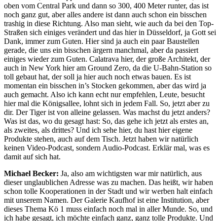
oben vom Central Park und dann so 300, 400 Meter runter, das ist
noch ganz gut, aber alles andere ist dann auch schon ein bisschen
trashig in diese Richtung. Also man sieht, wie auch da bei den Top-
Straßen sich einiges verändert und das hier in Düsseldorf, ja Gott sei
Dank, immer zum Guten. Hier sind ja auch ein paar Baustellen
gerade, die uns ein bisschen ärgern manchmal, aber da passiert
einiges wieder zum Guten. Calatrava hier, der große Architekt, der
auch in New York hier am Ground Zero, da die U-Bahn-Station so
toll gebaut hat, der soll ja hier auch noch etwas bauen. Es ist
momentan ein bisschen in’s Stocken gekommen, aber das wird ja
auch gemacht. Also ich kann echt nur empfehlen, Leute, besucht
hier mal die Königsallee, lohnt sich in jedem Fall. So, jetzt aber zu
dir. Der Tiger ist von alleine gelassen. Was machst du jetzt anders?
Was ist das, wo du gesagt hast: So, das gehe ich jetzt als erstes an,
als zweites, als drittes? Und ich sehe hier, du hast hier eigene
Produkte stehen, auch auf dem Tisch. Jetzt haben wir natürlich
keinen Video-Podcast, sondern Audio-Podcast. Erklär mal, was es
damit auf sich hat.
Michael Becker:
Ja, also am wichtigsten war mir natürlich, aus
dieser unglaublichen Adresse was zu machen. Das heißt, wir haben
schon tolle Kooperationen in der Stadt und wir werben halt einfach
mit unserem Namen. Der Galerie Kaufhof ist eine Institution, aber
dieses Thema Kö 1 muss einfach noch mal in aller Munde. So, und
ich habe gesagt, ich möchte einfach ganz, ganz tolle Produkte. Und