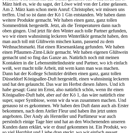
März hieß es, wie du sagst, der Löwe wird von der Leine gelassen.
Am 2. März kam schon mein Anruf: Christopher, wir müssen uns
treffen. Und so ist dann der Kö 1 Gin entstanden. Wir haben dann
weitere Produkte gemacht. Wir haben einen ganz, ganz tollen
Sommerdrink hergestellt. Jetzt, als die Temperaturen dann nach
oben gingen. Und jetzt für den Winter auch tolle Partner gefunden,
wo wir einen wahnsinnig leckeren Winterlikör gemacht haben, den
man auch toll mit Glühwein mischen kann, passend zu dem
Weihnachtsmarkt. Hat einen Riesenanklang gefunden. Wir haben
einen Pflaumen-Zimt-Likör gemacht. Wir haben eigenen Glühwein
gemacht und so fing das Ganze an. Natürlich noch mit meinen
Kontakten in die Lebensmittelindustrie und Partner, wo ich einfach
weiß, wer macht tolle Arbeit, mit wem kann man was machen.
Dann hat der Kollege Schnitzler drüben einen ganz, ganz tollen
Düsseldorf Königsallee-Duft hergestellt, einen wahnsinnig leckeren
und hat den gelauncht. Das war im Herbst diesen Jahres. Und ich
habe gesagt: Ganz im Ernst, also natürlich schön, wenn ihr einen
Königsallee-Duft habt, aber auf der Kö 1, das wäre natürlich eine
super, super Symbiose, wenn wir da was zusammen machen. Und
genauso ist es gekommen. Wir haben den Duft dann auch als Erster
bekommen, nach dem Atelier Fleur und haben ihn jetzt unten
angeboten. Der Andy als Hersteller und Parfümeur war auch
persönlich einige Tage hier und hat an den Wochenenden unseren
Kunden dann erklärt, wie er drauf gekommen ist. Ein Produkt, wo
so viel Herzblut und Liebe dran steckt, wo wir einfach gesagt