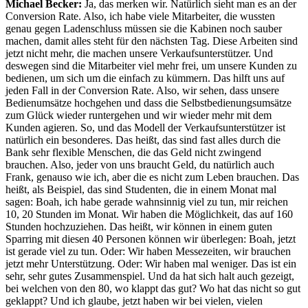
Michael Becker:
Ja, das merken wir. Natürlich sieht man es an der
Conversion Rate. Also, ich habe viele Mitarbeiter, die wussten
genau gegen Ladenschluss müssen sie die Kabinen noch sauber
machen, damit alles steht für den nächsten Tag. Diese Arbeiten sind
jetzt nicht mehr, die machen unsere Verkaufsunterstützer. Und
deswegen sind die Mitarbeiter viel mehr frei, um unsere Kunden zu
bedienen, um sich um die einfach zu kümmern. Das hilft uns auf
jeden Fall in der Conversion Rate. Also, wir sehen, dass unsere
Bedienumsätze hochgehen und dass die Selbstbedienungsumsätze
zum Glück wieder runtergehen und wir wieder mehr mit dem
Kunden agieren. So, und das Modell der Verkaufsunterstützer ist
natürlich ein besonderes. Das heißt, das sind fast alles durch die
Bank sehr flexible Menschen, die das Geld nicht zwingend
brauchen. Also, jeder von uns braucht Geld, du natürlich auch
Frank, genauso wie ich, aber die es nicht zum Leben brauchen. Das
heißt, als Beispiel, das sind Studenten, die in einem Monat mal
sagen: Boah, ich habe gerade wahnsinnig viel zu tun, mir reichen
10, 20 Stunden im Monat. Wir haben die Möglichkeit, das auf 160
Stunden hochzuziehen. Das heißt, wir können in einem guten
Sparring mit diesen 40 Personen können wir überlegen: Boah, jetzt
ist gerade viel zu tun. Oder: Wir haben Messezeiten, wir brauchen
jetzt mehr Unterstützung. Oder: Wir haben mal weniger. Das ist ein
sehr, sehr gutes Zusammenspiel. Und da hat sich halt auch gezeigt,
bei welchen von den 80, wo klappt das gut? Wo hat das nicht so gut
geklappt? Und ich glaube, jetzt haben wir bei vielen, vielen