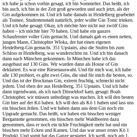
ich habe ja schon vorhin gesagt, ich bin Sommelier. Das heißt, ich
bin auch, ich bin in der Zeit groß geworden und auch jetzt, als der
Gin aufgekommen ist. Und ich habe damals in Heidelberg gearbeitet
als Trainee, Studentenstadt natürlich, jeder wollte Gin Tonic trinken.
Und ich habe gesagt: Okay, ich möchte hier nicht nur zwölf Gins
haben – ich möchte hier 70 haben. Und habe ein ganzes
Schaufenster voller Gins gemacht. Und damals gab es einen netten,
jungen Mann, Christopher Wloka, der hat einen eigenen
Heidelberg-Gin gemacht. 351 Upstairs, also die Stufen bis zum
Schloss in Heidelberg, was wunderschön ist. Und ich bin danach
dann nach München gekommen. In München habe ich das
ausgebaut auf 130 Gins. Wir wurden dann als House of Gin
deklariert. Es war eine Riesenauswahl. Und für mich war, ich habe
alle 130 probiert, es gibt zwei Gins, die sind für mich die besten, so.
Und das ist der Brockman Gin, extrem fruchtig, schmeckt nicht
jedem. Und eben der aus Heidelberg, 351 Upstairs. Und ich habe
dann irgendwann, als ich nach Düsseldorf kam, gesagt: Boah
Christopher, wir müssen unbedingt was machen. Ich will den besten
Gin hier auf der Kö haben. Ich will den als Kö 1 haben und lass uns
ein bisschen feilen. Und wir haben dann aus dem Gin noch ein
Upgrade gemacht. Das heißt, wir haben ein bisschen weniger
Bergamotte genommen, ein bisschen mehr Waldbeeren dazu
genommen, dass er noch ein tickle Fruchtigkeit mehr hat und ein
bisschen mehr Ecken und Kanten. Und das war unser erstes Kö 1
Produkt. Und somit hat das Ganze gestartet. Ich weiß, noch am 1.