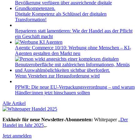
Digitale Kompetenz als Schlüssel der digitalen
Transformation!
Reparieren statt lamentieren: Wie der Handel aus der Pflicht
ein Geschäft macht
Agentic Commerce 10/10: Werbung ohne Menschen – KI-
Agenten gestalten den Markt neu
Wenn Verstehen zur Herausforderung wird
PPWR: Die neue EU-Verpackungsverordnung – und warum
Händler:innen jetzt hinschauen sollten
Alle Artikel
Exklusiv für neue Newsletter-Abonnenten:
Whitepaper „
Der
Handel im Jahr 2025
„.
Jetzt anmelden