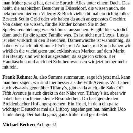
man früher gesagt hat, der alte Spruch: Alles unter einem Dach. Das
heißt, die arabischen Besucher in Düsseldorf, die wissen auch, sie
bekommen hier von Villeroy & Boch vielleicht mal ein richtig tolles
Besteck Set in Gold oder wir haben da auch angepasstes Geschirr.
Von daher, sie wissen, für die Kinder können Sie in der
Spielwarenabteilung was Schönes raussuchen. Es gibt hier wirklich
dann auch für die ganze Familie was. Es ist nicht nur Luxus. Luxus
ist eher wirklich in den Bereichen, Damenwäsche ist wahnsinnig, da
haben wir auch mit Simone Pérèle, mit Aubade, mit Sarda haben wir
wirklich die wichtigsten und exklusivsten Marken auf dem Markt.
Bei Beauty sind wir toll ausgestattet, da sagte ich schon. Bei
Handtaschen und auch bei Schuhen wachsen wir jetzt immer mehr
mit rein.
Frank Rehme:
Ja, also Summa summarum, sage ich jetzt mal, kann
man hier sagen, wir sind hier besser als die Fifth Avenue. Wir haben
auch vis-a-vis gegenüber Tiffany’s, gibt es da auch, die Saks Off
Fifth Avenue ja auch direkt in der Nähe von Tiffany’s ist, aber wir
haben hier noch eine kleine Besonderheit. Du hast gerade den
Breidenbacher Hof angesprochen. Ein Hotel, in dem ein ganz
wichtiger Deutscher mal als Liftboy angefangen hat, nämlich Udo
Lindenberg. Der hat da ganz, ganz früher mal gearbeitet.
Michael Becker:
Ach guck!