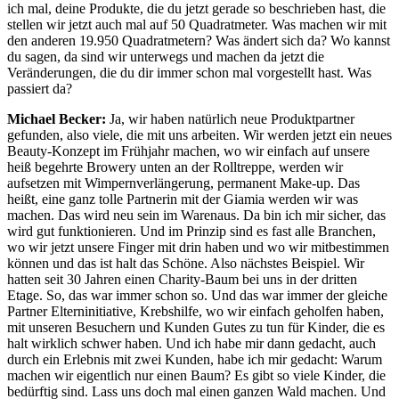
ich mal, deine Produkte, die du jetzt gerade so beschrieben hast, die
stellen wir jetzt auch mal auf 50 Quadratmeter. Was machen wir mit
den anderen 19.950 Quadratmetern? Was ändert sich da? Wo kannst
du sagen, da sind wir unterwegs und machen da jetzt die
Veränderungen, die du dir immer schon mal vorgestellt hast. Was
passiert da?
Michael Becker:
Ja, wir haben natürlich neue Produktpartner
gefunden, also viele, die mit uns arbeiten. Wir werden jetzt ein neues
Beauty-Konzept im Frühjahr machen, wo wir einfach auf unsere
heiß begehrte Browery unten an der Rolltreppe, werden wir
aufsetzen mit Wimpernverlängerung, permanent Make-up. Das
heißt, eine ganz tolle Partnerin mit der Giamia werden wir was
machen. Das wird neu sein im Warenaus. Da bin ich mir sicher, das
wird gut funktionieren. Und im Prinzip sind es fast alle Branchen,
wo wir jetzt unsere Finger mit drin haben und wo wir mitbestimmen
können und das ist halt das Schöne. Also nächstes Beispiel. Wir
hatten seit 30 Jahren einen Charity-Baum bei uns in der dritten
Etage. So, das war immer schon so. Und das war immer der gleiche
Partner Elterninitiative, Krebshilfe, wo wir einfach geholfen haben,
mit unseren Besuchern und Kunden Gutes zu tun für Kinder, die es
halt wirklich schwer haben. Und ich habe mir dann gedacht, auch
durch ein Erlebnis mit zwei Kunden, habe ich mir gedacht: Warum
machen wir eigentlich nur einen Baum? Es gibt so viele Kinder, die
bedürftig sind. Lass uns doch mal einen ganzen Wald machen. Und