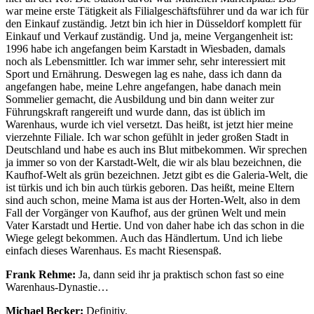
war meine erste Tätigkeit als Filialgeschäftsführer und da war ich für
den Einkauf zuständig. Jetzt bin ich hier in Düsseldorf komplett für
Einkauf und Verkauf zuständig. Und ja, meine Vergangenheit ist:
1996 habe ich angefangen beim Karstadt in Wiesbaden, damals
noch als Lebensmittler. Ich war immer sehr, sehr interessiert mit
Sport und Ernährung. Deswegen lag es nahe, dass ich dann da
angefangen habe, meine Lehre angefangen, habe danach mein
Sommelier gemacht, die Ausbildung und bin dann weiter zur
Führungskraft rangereift und wurde dann, das ist üblich im
Warenhaus, wurde ich viel versetzt. Das heißt, ist jetzt hier meine
vierzehnte Filiale. Ich war schon gefühlt in jeder großen Stadt in
Deutschland und habe es auch ins Blut mitbekommen. Wir sprechen
ja immer so von der Karstadt-Welt, die wir als blau bezeichnen, die
Kaufhof-Welt als grün bezeichnen. Jetzt gibt es die Galeria-Welt, die
ist türkis und ich bin auch türkis geboren. Das heißt, meine Eltern
sind auch schon, meine Mama ist aus der Horten-Welt, also in dem
Fall der Vorgänger von Kaufhof, aus der grünen Welt und mein
Vater Karstadt und Hertie. Und von daher habe ich das schon in die
Wiege gelegt bekommen. Auch das Händlertum. Und ich liebe
einfach dieses Warenhaus. Es macht Riesenspaß.
Frank Rehme:
Ja, dann seid ihr ja praktisch schon fast so eine
Warenhaus-Dynastie…
Michael Becker:
Definitiv.