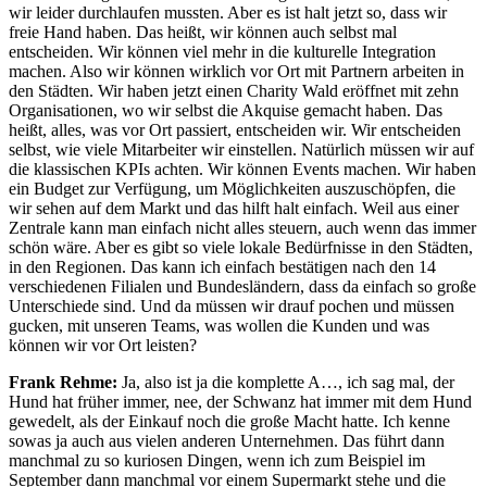
wir leider durchlaufen mussten. Aber es ist halt jetzt so, dass wir
freie Hand haben. Das heißt, wir können auch selbst mal
entscheiden. Wir können viel mehr in die kulturelle Integration
machen. Also wir können wirklich vor Ort mit Partnern arbeiten in
den Städten. Wir haben jetzt einen Charity Wald eröffnet mit zehn
Organisationen, wo wir selbst die Akquise gemacht haben. Das
heißt, alles, was vor Ort passiert, entscheiden wir. Wir entscheiden
selbst, wie viele Mitarbeiter wir einstellen. Natürlich müssen wir auf
die klassischen KPIs achten. Wir können Events machen. Wir haben
ein Budget zur Verfügung, um Möglichkeiten auszuschöpfen, die
wir sehen auf dem Markt und das hilft halt einfach. Weil aus einer
Zentrale kann man einfach nicht alles steuern, auch wenn das immer
schön wäre. Aber es gibt so viele lokale Bedürfnisse in den Städten,
in den Regionen. Das kann ich einfach bestätigen nach den 14
verschiedenen Filialen und Bundesländern, dass da einfach so große
Unterschiede sind. Und da müssen wir drauf pochen und müssen
gucken, mit unseren Teams, was wollen die Kunden und was
können wir vor Ort leisten?
Frank Rehme:
Ja, also ist ja die komplette A…, ich sag mal, der
Hund hat früher immer, nee, der Schwanz hat immer mit dem Hund
gewedelt, als der Einkauf noch die große Macht hatte. Ich kenne
sowas ja auch aus vielen anderen Unternehmen. Das führt dann
manchmal zu so kuriosen Dingen, wenn ich zum Beispiel im
September dann manchmal vor einem Supermarkt stehe und die