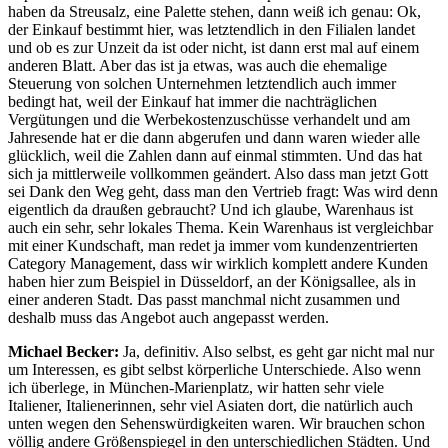
haben da Streusalz, eine Palette stehen, dann weiß ich genau: Ok,
der Einkauf bestimmt hier, was letztendlich in den Filialen landet
und ob es zur Unzeit da ist oder nicht, ist dann erst mal auf einem
anderen Blatt. Aber das ist ja etwas, was auch die ehemalige
Steuerung von solchen Unternehmen letztendlich auch immer
bedingt hat, weil der Einkauf hat immer die nachträglichen
Vergütungen und die Werbekostenzuschüsse verhandelt und am
Jahresende hat er die dann abgerufen und dann waren wieder alle
glücklich, weil die Zahlen dann auf einmal stimmten. Und das hat
sich ja mittlerweile vollkommen geändert. Also dass man jetzt Gott
sei Dank den Weg geht, dass man den Vertrieb fragt: Was wird denn
eigentlich da draußen gebraucht? Und ich glaube, Warenhaus ist
auch ein sehr, sehr lokales Thema. Kein Warenhaus ist vergleichbar
mit einer Kundschaft, man redet ja immer vom kundenzentrierten
Category Management, dass wir wirklich komplett andere Kunden
haben hier zum Beispiel in Düsseldorf, an der Königsallee, als in
einer anderen Stadt. Das passt manchmal nicht zusammen und
deshalb muss das Angebot auch angepasst werden.
Michael Becker:
Ja, definitiv. Also selbst, es geht gar nicht mal nur
um Interessen, es gibt selbst körperliche Unterschiede. Also wenn
ich überlege, in München-Marienplatz, wir hatten sehr viele
Italiener, Italienerinnen, sehr viel Asiaten dort, die natürlich auch
unten wegen den Sehenswürdigkeiten waren. Wir brauchen schon
völlig andere Größenspiegel in den unterschiedlichen Städten. Und