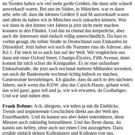
im Norden haben wir viel mehr große Größen, die dann sehr schnell
ausverkauft waren. Bei uns im Süden, in München, war es dann
sehr, sehr oft, dass die kleinen Größen S und M ausverkauft waren
und allein da haben wir in München noch zukaufen können. Was
wir dann in den letzten vier Jahren ja jetzt nicht mehr machen
konnten in den Filialen. Und das ist einmal das körperliche, aber
auch die Interessen sind einfach völlig unterschiedlich. Du hast es
vorhin gesagt, die tollste Straße in Deutschland zum Einkaufen ist
Düsseldorf. Jetzt haben wir noch die Nummer eins als Adresse, also
Kö 1. Für mich ist es auch fast auf der Welt. Wir vergleichen uns
dann mit einer Oxford Street, Champs-Élysées, Fifth Avenue, dann
kommt für mich schon die Königsallee. Es ist eine unfassbare
Einkaufsstraße, die jetzt auch nochmal mehrere Milliarden investiert,
um auch die Bankenseite nochmal richtig hübsch zu machen,
Gastronomie herzubringen. Ich glaube, dass da auch in den nächsten
Jahren, auch wenn das KDW, also das Carsch-Hause, gebaut wird,
das wird ganz, ganz toll und ja, wie wir erwarten, da Großartiges.
Und wir sind mitten drin.
Frank Rehme:
Ach, übrigens, wir teilen ja mit dir Einblicke,
Trends und inspirierende Geschichten direkt aus der Welt des
Einzelhandels. Und du kannst uns aber dabei unterstützen, diese
Mission auch zukünftig fortzuführen. Und das Beste daran, du
kannst uns helfen, ohne auch nur einen Cent auszugeben. Dazu
erzähle einfach deinen Kolleginnen und Kollegen von uns,