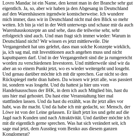
Lovro Mandac ist ein Name, den kennt man in der Branche sehr gut
eigentlich. Ja, so, aber wir haben ja den Abgesang in Deutschland
auf den Warenhäusern irgendwie komischerweise. Ich wundere
mich immer, dass wir in Deutschland nicht mal den Blick so mehr
weiten. Ich bin ja viel in der Welt unterwegs und schaue mir da auch
Warenhauskonzepte an und sehe, dass die teilweise sehr, sehr
erfolgreich sind auch. Und man fragt sich immer wieder: Warum in
Deutschland nicht? Wir wissen es jetzt mittlerweile. Die
Vergangenheit hat uns gelehrt, dass man solche Konzepte wirklich,
ja, ich sag mal, mit Investitionen auch angehen muss und nicht
kaputtsparen darf. Und in der Vergangenheit sind die ja rumgereicht
worden zu verschiedenen Investoren. Und mittlerweile sind wir da
aber an so einem Punkt jetzt, wo es wieder weitergeht und losgeht.
Und genau darüber möchte ich mit dir sprechen. Gar nicht so den
Rückspiegel mehr dran haben. Da wissen wir jetzt alle, was passiert
ist, sondern was losgeht. Und du hattest ja hier uns vom
Handelsausschuss der IHK, in dem ich auch Mitglied bin, hast du
uns hier mal gehostet. Du hast eine Veranstaltung hier mal
stattfinden lassen. Und da hast du erzählt, was ihr jetzt alles vor
habt, was ihr macht. Und da habe ich mir gedacht, so: Mensch, der
Löwe ist von der Leine gelassen. Er läuft jetzt los und geht auf die
Jagd nach Kunden und nach Attraktivität. Und darüber möchte ich
mit dir eigentlich gerne sprechen. Was hat sich verändert seit, ich
sage mal jetzt, dem Ausstieg vom Benko aus diesem ganzen
Konglomerat?