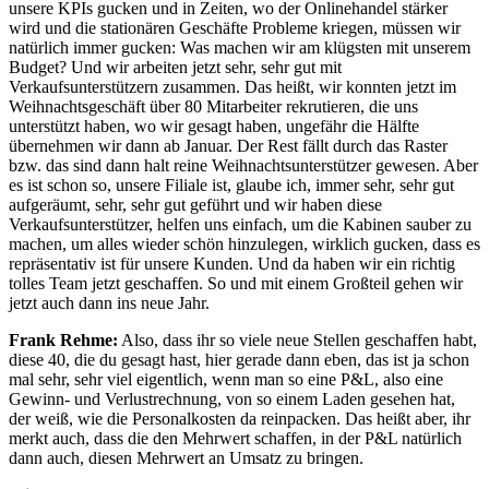
unsere KPIs gucken und in Zeiten, wo der Onlinehandel stärker
wird und die stationären Geschäfte Probleme kriegen, müssen wir
natürlich immer gucken: Was machen wir am klügsten mit unserem
Budget? Und wir arbeiten jetzt sehr, sehr gut mit
Verkaufsunterstützern zusammen. Das heißt, wir konnten jetzt im
Weihnachtsgeschäft über 80 Mitarbeiter rekrutieren, die uns
unterstützt haben, wo wir gesagt haben, ungefähr die Hälfte
übernehmen wir dann ab Januar. Der Rest fällt durch das Raster
bzw. das sind dann halt reine Weihnachtsunterstützer gewesen. Aber
es ist schon so, unsere Filiale ist, glaube ich, immer sehr, sehr gut
aufgeräumt, sehr, sehr gut geführt und wir haben diese
Verkaufsunterstützer, helfen uns einfach, um die Kabinen sauber zu
machen, um alles wieder schön hinzulegen, wirklich gucken, dass es
repräsentativ ist für unsere Kunden. Und da haben wir ein richtig
tolles Team jetzt geschaffen. So und mit einem Großteil gehen wir
jetzt auch dann ins neue Jahr.
Frank Rehme:
Also, dass ihr so viele neue Stellen geschaffen habt,
diese 40, die du gesagt hast, hier gerade dann eben, das ist ja schon
mal sehr, sehr viel eigentlich, wenn man so eine P&L, also eine
Gewinn- und Verlustrechnung, von so einem Laden gesehen hat,
der weiß, wie die Personalkosten da reinpacken. Das heißt aber, ihr
merkt auch, dass die den Mehrwert schaffen, in der P&L natürlich
dann auch, diesen Mehrwert an Umsatz zu bringen.