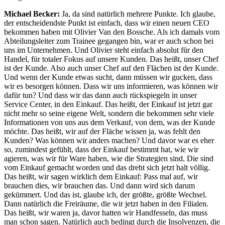
Michael Becker:
Ja, da sind natürlich mehrere Punkte. Ich glaube,
der entscheidendste Punkt ist einfach, dass wir einen neuen CEO
bekommen haben mit Olivier Van den Bossche. Als ich damals vom
Abteilungsleiter zum Trainee gegangen bin, war er auch schon bei
uns im Unternehmen. Und Olivier steht einfach absolut für den
Handel, für totaler Fokus auf unsere Kunden. Das heißt, unser Chef
ist der Kunde. Also auch unser Chef auf den Flächen ist der Kunde.
Und wenn der Kunde etwas sucht, dann müssen wir gucken, dass
wir es besorgen können. Dass wir uns informieren, was können wir
dafür tun? Und dass wir das dann auch rückspiegeln in unser
Service Center, in den Einkauf. Das heißt, der Einkauf ist jetzt gar
nicht mehr so seine eigene Welt, sondern die bekommen sehr viele
Informationen von uns aus dem Verkauf, von dem, was der Kunde
möchte. Das heißt, wir auf der Fläche wissen ja, was fehlt den
Kunden? Was können wir anders machen? Und davor war es eher
so, zumindest gefühlt, dass der Einkauf bestimmt hat, wie wir
agieren, was wir für Ware haben, wie die Strategien sind. Die sind
vom Einkauf gemacht worden und das dreht sich jetzt halt völlig.
Das heißt, wir sagen wirklich dem Einkauf: Pass mal auf, wir
brauchen dies, wir brauchen das. Und dann wird sich darum
gekümmert. Und das ist, glaube ich, der größte, größte Wechsel.
Dann natürlich die Freiräume, die wir jetzt haben in den Filialen.
Das heißt, wir waren ja, davor hatten wir Handfesseln, das muss
man schon sagen. Natürlich auch bedingt durch die Insolvenzen, die