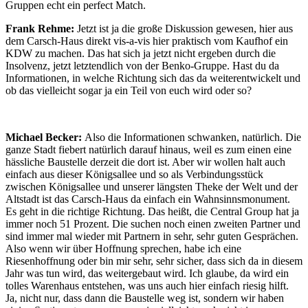
Gruppen echt ein perfect Match.
Frank Rehme:
Jetzt ist ja die große Diskussion gewesen, hier aus
dem Carsch-Haus direkt vis-a-vis hier praktisch vom Kaufhof ein
KDW zu machen. Das hat sich ja jetzt nicht ergeben durch die
Insolvenz, jetzt letztendlich von der Benko-Gruppe. Hast du da
Informationen, in welche Richtung sich das da weiterentwickelt und
ob das vielleicht sogar ja ein Teil von euch wird oder so?
Michael Becker:
Also die Informationen schwanken, natürlich. Die
ganze Stadt fiebert natürlich darauf hinaus, weil es zum einen eine
hässliche Baustelle derzeit die dort ist. Aber wir wollen halt auch
einfach aus dieser Königsallee und so als Verbindungsstück
zwischen Königsallee und unserer längsten Theke der Welt und der
Altstadt ist das Carsch-Haus da einfach ein Wahnsinnsmonument.
Es geht in die richtige Richtung. Das heißt, die Central Group hat ja
immer noch 51 Prozent. Die suchen noch einen zweiten Partner und
sind immer mal wieder mit Partnern in sehr, sehr guten Gesprächen.
Also wenn wir über Hoffnung sprechen, habe ich eine
Riesenhoffnung oder bin mir sehr, sehr sicher, dass sich da in diesem
Jahr was tun wird, das weitergebaut wird. Ich glaube, da wird ein
tolles Warenhaus entstehen, was uns auch hier einfach riesig hilft.
Ja, nicht nur, dass dann die Baustelle weg ist, sondern wir haben