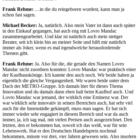
Frank Rehme:
…in die du reingeboren wurdest, kann man ja
schon fast sagen.
Michael Becker:
Ja, natürlich. Also mein Vater ist dann auch später
in den Einkauf gegangen, hat auch eng mit Lovro Mandac
zusammengearbeitet. Und klar ist natürlich auch mein stetiger
Berater, seit ich klein bin an meiner Seite und hilft mir natürlich
immer als Joker, wenn es mal irgendwelche herausfordernde
Themen gibt.
Frank Rehme:
Ja. Also für die, die gerade den Namen Lovro
Mandac nicht zuordnen konnten: Lovro Mandac war praktisch einer
der Kaufhauskönige. Ich kannte den auch noch. Wir beide haben ja
eigentlich die gleiche Vergangenheit. Wir waren beide unter dem
Dach der METRO-Gruppe. Ich damals hier für dieses Thema
Innovation und du damals dann eben halt beim Kaufhof auch. Und
Lovro Mandac war jemand, der wirklich eine Eminenz war. Der
war wirklich sehr innovativ in seinen Bereichen auch, hat sehr viel
auch für die Innenstädte gekämpft, muss man sagen. Er hat sich
immer wieder sehr engagiert in diesem Bereich und war da auch
immer, ja, ich sag mal, mit vielen Preisen auch ausgezeichnet. Den
letzten, den er bekommen hat, soweit ich das weiß, war für sein
Lebenswerk. Hat er den Deutschen Handelspreis nochmal
bekommen, müsste vor drei, vier Jahren gewesen sein. Also insofern