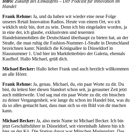
Intro:
Zukunft des Einkaufens – Der Podcast fü
r Innovation im
Handel
Frank Rehme:
Ja, und da haben wir wieder eine neue Folge
unseres Retail Innovation Radios. Heute von einem Ort, wo ich
wirklich stolz bin, dort zu sein. Denn ich bin eingeladen worden, ja
in eine der, ich glaube, exklusivsten und teuersten
Handelsimmobilien die Deutschland überhaupt zu bieten hat, an der
Straße, die man ruhig die Fashion-Nummer-1-Straße in Deutschland
bezeichnen kann: Nämlich die Königsallee in Düsseldorf in
Hausnummer 1. Und hier im Marktleiterbüro der Galeria, ehemals
Kaufhof. Hallo Michael, grüß dich.
Michael Becker:
Hallo lieber Frank und auch herzlich willkommen
an alle Hörer.
Frank Rehme:
Ja, genau. Michael, du, ein paar Worte zu dir. Du
bist, du leitest hier diesen Standort schon seit, ja geraumer Zeit jetzt
auch mittlerweile. Und sag mal ein paar Worte zu dir, ein bisschen
zu deiner Vergangenheit, wie lange du schon im Handel bist, was du
da so alles gemacht hast, dass man sich so ein Bild von dir machen
kann.
Michael Becker:
Ja, also mein Name ist Michael Becker. Ich bin
jetzt Geschäftsführer in Düsseldorf, seit viereinhalb Jahren bin ich
hier an der Kö. Die Station davor war München Marienplatz. Das