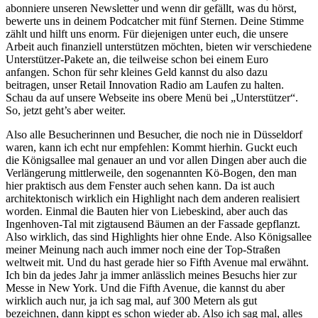
abonniere unseren Newsletter und wenn dir gefällt, was du hörst,
bewerte uns in deinem Podcatcher mit fünf Sternen. Deine Stimme
zählt und hilft uns enorm. Für diejenigen unter euch, die unsere
Arbeit auch finanziell unterstützen möchten, bieten wir verschiedene
Unterstützer-Pakete an, die teilweise schon bei einem Euro
anfangen. Schon für sehr kleines Geld kannst du also dazu
beitragen, unser Retail Innovation Radio am Laufen zu halten.
Schau da auf unsere Webseite ins obere Menü bei „Unterstützer“.
So, jetzt geht’s aber weiter.
Also alle Besucherinnen und Besucher, die noch nie in Düsseldorf
waren, kann ich echt nur empfehlen: Kommt hierhin. Guckt euch
die Königsallee mal genauer an und vor allen Dingen aber auch die
Verlängerung mittlerweile, den sogenannten Kö-Bogen, den man
hier praktisch aus dem Fenster auch sehen kann. Da ist auch
architektonisch wirklich ein Highlight nach dem anderen realisiert
worden. Einmal die Bauten hier von Liebeskind, aber auch das
Ingenhoven-Tal mit zigtausend Bäumen an der Fassade gepflanzt.
Also wirklich, das sind Highlights hier ohne Ende. Also Königsallee
meiner Meinung nach auch immer noch eine der Top-Straßen
weltweit mit. Und du hast gerade hier so Fifth Avenue mal erwähnt.
Ich bin da jedes Jahr ja immer anlässlich meines Besuchs hier zur
Messe in New York. Und die Fifth Avenue, die kannst du aber
wirklich auch nur, ja ich sag mal, auf 300 Metern als gut
bezeichnen, dann kippt es schon wieder ab. Also ich sag mal, alles