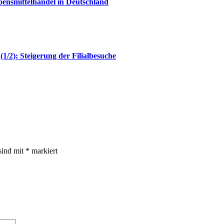
bensmittelhandel in Deutschland
(1/2): Steigerung der Filialbesuche
sind mit
*
markiert