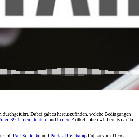
durchgeführt. Dabei galt es herauszufinden, welche Bedingungen
Folge 39
,
in dem
,
in dem
und
in dem
Artikel haben wir bereits darüber
wir mit
Ralf Schienke
und
Patrick Rövekamp
Fujitsu zum Thema