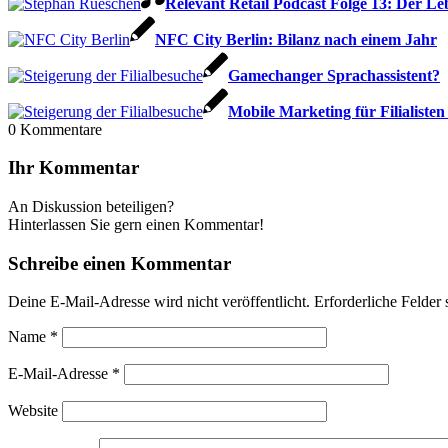
Relevant Retail Podcast Folge 13: Der Le
NFC City Berlin: Bilanz nach einem Jahr
Gamechanger Sprachassistent?
Mobile Marketing für Filialisten 
0
Kommentare
Ihr Kommentar
An Diskussion beteiligen?
Hinterlassen Sie gern einen Kommentar!
Schreibe einen Kommentar
Deine E-Mail-Adresse wird nicht veröffentlicht.
Erforderliche Felder 
Name
*
E-Mail-Adresse
*
Website