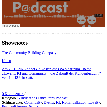
ZUKUNFT DES EINKAUFENS PODCAST
·
ZDE 231: Loyalty der Zukunft: KI, Personalisierung, Community – Crossover-Folge mit Michael Bregulla
Shownotes
The Community Building Company
Knistr
Am 26.11.2025 findet ein kostenloses Webinar zum Thema
„Loyalty, KI und Community – die Zukunft der Kundenbindung“
von 10–12 Uhr statt.
0 Kommentare
/
Kategorie:
Zukunft des Einkaufens Podcast
Schlagworte:
Community
,
Events
,
KI
,
Kommunikation
,
Loyalty
,
Personalisierung
,
Podcast