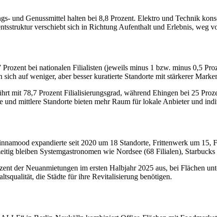
s- und Genussmittel halten bei 8,8 Prozent. Elektro und Technik konso
entsstruktur verschiebt sich in Richtung Aufenthalt und Erlebnis, weg 
 27 Prozent bei nationalen Filialisten (jeweils minus 1 bzw. minus 0,5
n sich auf weniger, aber besser kuratierte Standorte mit stärkerer Marke
rt mit 78,7 Prozent Filialisierungsgrad, während Ehingen bei 25 Proze
e und mittlere Standorte bieten mehr Raum für lokale Anbieter und ind
nnamood expandierte seit 2020 um 18 Standorte, Frittenwerk um 15, 
eitig bleiben Systemgastronomen wie Nordsee (68 Filialen), Starbucks
ent der Neuanmietungen im ersten Halbjahr 2025 aus, bei Flächen unte
altsqualität, die Städte für ihre Revitalisierung benötigen.