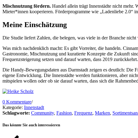
Mischnutzung fördern.
Handel allein trägt Innenstädte nicht mehr
Mieter*innen kooperieren. Förderprogramme wie „Ladenliebe 2.0“ in 
Meine Einschätzung
Die Studie liefert Zahlen, die belegen, was viele in der Branche nich
Was mich nachdenklich macht: Es gibt Vorreiter, die handeln. Cinnam
Gastronomie, Mischnutzung und kuratierte Konzepte die Zukunft sind.
Frequenzsteigerung setzen und darauf warten, dass 2019 zurückkehrt. 
Die Handy-Bewegungsdaten aus Darmstadt zeigen es deutlich: Die Freq
eigene Entwicklung. Die Innenstädte werden funktionieren, aber nic
mitspielen wollen oder ob sie darauf warten, dass sich die Rahmenbe
0 Kommentare
/
Kategorie:
Innenstadt
Schlagworte:
Community
,
Fashion
,
Frequenz
,
Marken
,
Sortimentsan
Das könnte Sie auch interessieren