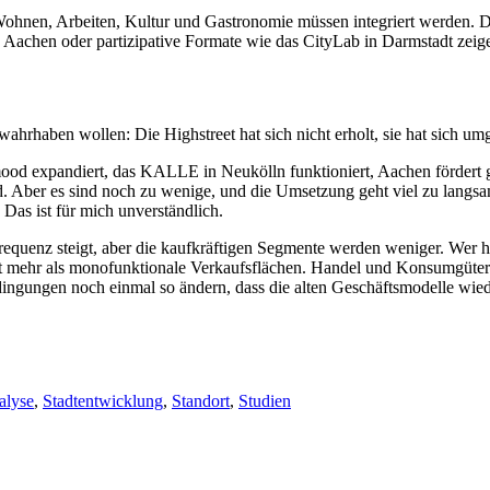
. Wohnen, Arbeiten, Kultur und Gastronomie müssen integriert werden
Aachen oder partizipative Formate wie das CityLab in Darmstadt zeige
t wahrhaben wollen: Die Highstreet hat sich nicht erholt, sie hat sich 
ood expandiert, das KALLE in Neukölln funktioniert, Aachen fördert g
 Aber es sind noch zu wenige, und die Umsetzung geht viel zu langsam
Das ist für mich unverständlich.
uenz steigt, aber die kaufkräftigen Segmente werden weniger. Wer heu
ht mehr als monofunktionale Verkaufsflächen. Handel und Konsumgüteri
dingungen noch einmal so ändern, dass die alten Geschäftsmodelle wied
alyse
,
Stadtentwicklung
,
Standort
,
Studien