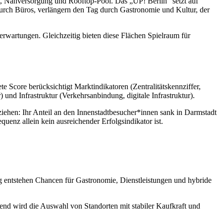
 Nahversorgung und Rooftop-Pool. Das „UP! Berlin“ setzt auf
urch Büros, verlängern den Tag durch Gastronomie und Kultur, der
rwartungen. Gleichzeitig bieten diese Flächen Spielraum für
 Score berücksichtigt Marktindikatoren (Zentralitätskennziffer,
nd Infrastruktur (Verkehrsanbindung, digitale Infrastruktur).
hen: Ihr Anteil an den Innenstadtbesucher*innen sank in Darmstadt
uenz allein kein ausreichender Erfolgsindikator ist.
ig entstehen Chancen für Gastronomie, Dienstleistungen und hybride
idend wird die Auswahl von Standorten mit stabiler Kaufkraft und