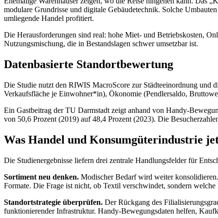
Ehemalige Warenhäuser zeigen, wo die Reise hingehen kann. Das „K
modulare Grundrisse und digitale Gebäudetechnik. Solche Umbauten w
umliegende Handel profitiert.
Die Herausforderungen sind real: hohe Miet- und Betriebskosten, Onl
Nutzungsmischung, die in Bestandslagen schwer umsetzbar ist.
Datenbasierte Standortbewertung
Die Studie nutzt den RIWIS MacroScore zur Städteeinordnung und diff
Verkaufsfläche je Einwohner*in), Ökonomie (Pendlersaldo, Bruttowert
Ein Gastbeitrag der TU Darmstadt zeigt anhand von Handy-Bewegungs
von 50,6 Prozent (2019) auf 48,4 Prozent (2023). Die Besucherzahlen 
Was Handel und Konsumgüterindustrie jet
Die Studienergebnisse liefern drei zentrale Handlungsfelder für Entsc
Sortiment neu denken.
Modischer Bedarf wird weiter konsolidieren.
Formate. Die Frage ist nicht, ob Textil verschwindet, sondern welche
Standortstrategie überprüfen.
Der Rückgang des Filialisierungsgrade
funktionierender Infrastruktur. Handy-Bewegungsdaten helfen, Kaufkra