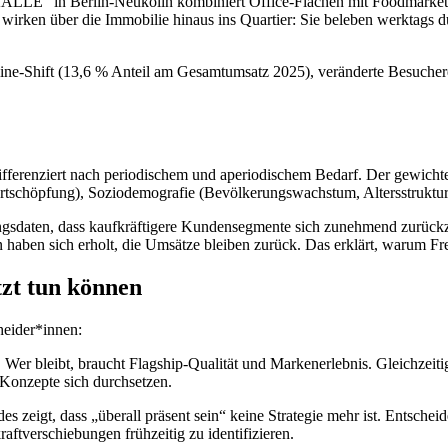
ALLE“ in Berlin-Neukölln kombiniert Office-Flächen mit Foodmarket,
irken über die Immobilie hinaus ins Quartier: Sie beleben werktags d
ine-Shift (13,6 % Anteil am Gesamtumsatz 2025), veränderte Besuchere
erenziert nach periodischem und aperiodischem Bedarf. Der gewichtete
schöpfung), Soziodemografie (Bevölkerungswachstum, Altersstruktur) u
daten, dass kaufkräftigere Kundensegmente sich zunehmend zurückzie
haben sich erholt, die Umsätze bleiben zurück. Das erklärt, warum Freq
zt tun können
heider*innen:
 Wer bleibt, braucht Flagship-Qualität und Markenerlebnis. Gleichzeit
 Konzepte sich durchsetzen.
s zeigt, dass „überall präsent sein“ keine Strategie mehr ist. Entsche
ftverschiebungen frühzeitig zu identifizieren.